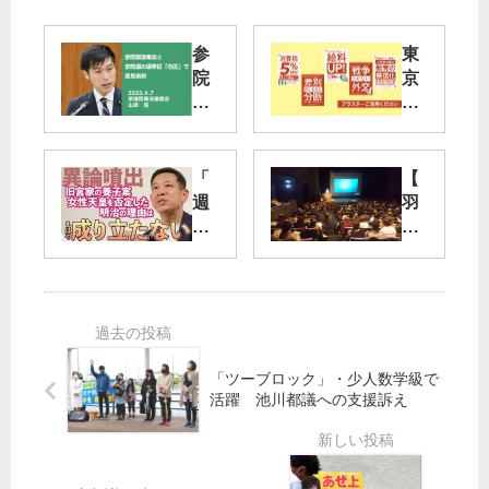
参
東
院
京
緊
ボ
急
ラ
集
ン
会
テ
「
【
と
ィ
週
羽
参
ア
刊
田
院
セ
宮
新
選
ン
本
ル
の
タ
徹
ー
選
ー
」
ト
挙
作
第
シ
区
成
78
ン
「ツーブロック」・少人数学級で
「
の
回
ポ
活躍 池川都議への支援訴え
合
新
が
ジ
区
し
公
ウ
」
い
開
ム
で
プ