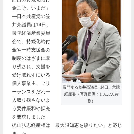
金こそ、いまだ」
―日本共産党の笠
井亮議員は14日、
衆院経済産業委員
会で、持続化給付
金や一時支援金の
制度のはざまに取
り残され、支援を
受け取れずにいる
個人事業主、フリ
質問する笠井亮議員=14日、衆院
ーランスをだれ一
経産委（写真提供：しんぶん赤
人取り残さないよ
旗）
う要件緩和や拡充
を要求しました。
梶山弘志経産相は「最大限知恵を絞りたい」と応じ
ました。