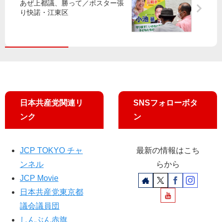
さ
】
あぜ上都議、勝って／ポスター張
意
ラ
れ
羽
り快諾・江東区
見
ス
ま
田
表
タ
し
問
明
ー
た
題
解
決
へ
住
民
日本共産党関連リ
SNSフォローボタ
ら
ンク
ン
“危
険
な
JCP TOKYO チャ
最新の情報はこち
ル
ンネル
らから
ー
ト
JCP Movie
世
日本共産党東京都
界
議会議員団
に
例
しんぶん赤旗