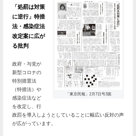
「処罰は対策
に逆行」特措
法・感染症法
改定案に広が
る批判
政府・与党が
新型コロナの
特別措置法
（特措法）や
「東京民報」2月7日号3面
感染症法など
を改定し、行
政罰を導入しようとしていることに幅広い反対の声
が広がっています。