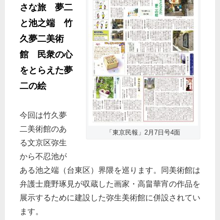
さな旅 夢二
と池之端 竹
久夢二美術
館 民衆の心
をとらえた夢
二の絵
今回は竹久夢
二美術館のあ
「東京民報」2月7日号4面
る文京区弥生
から不忍池が
ある池之端（台東区）界隈を巡ります。同美術館は
弁護士鹿野琢見が収蔵した画家・高畠華宵の作品を
展示するために建設した弥生美術館に併設されてい
ます。