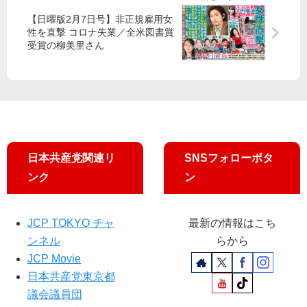
ん
首
講
惑
や
相
【日曜版2月7日号】非正規雇用女
演
の
性を直撃 コロナ失業／全米図書賞
め
表
会
徹
受賞の柳美里さん
て
明
底
！
に
追
デ
怒
及
モ
り
安
」
／
倍
高
内
い
閣
国
日本共産党関連リ
SNSフォローボタ
は
保
総
ンク
ン
料
辞
が
職
命
を
JCP TOKYO チャ
最新の情報はこち
を
ンネル
らから
奪
JCP Movie
う“
手
日本共産党東京都
遅
議会議員団
れ