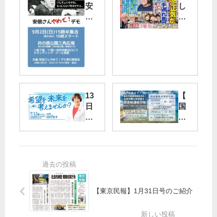
安
し
倍
ん
政
ぶ
治
ん
ノ
赤
ー
旗
行
日
動
曜
予
版
13
【
定
28
日
国
】
日
に
会
武
号
党
前
蔵
】
創
連
野
消
立
続
市
費
10
行
で
税
2
動
「
10
周
】
安
％
【東京民報】1月31日号のご紹介
年
森
倍
増
記
友
さ
税
念
疑