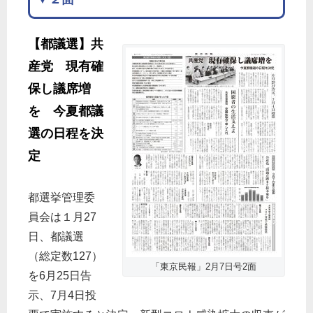
【都議選】共
産党 現有確
保し議席増
を 今夏都議
選の日程を決
定
都選挙管理委
員会は１月27
日、都議選
（総定数127）
「東京民報」2月7日号2面
を6月25日告
示、7月4日投