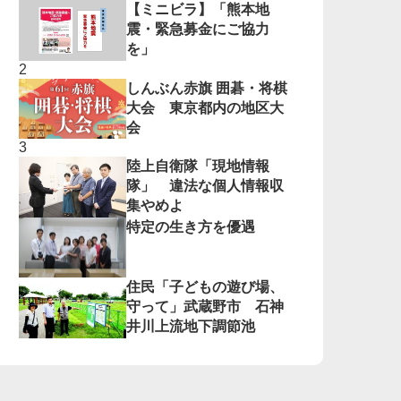
【ミニビラ】「熊本地
震・緊急募金にご協力
を」
しんぶん赤旗 囲碁・将棋
大会 東京都内の地区大
会
陸上自衛隊「現地情報
隊」 違法な個人情報収
集やめよ
特定の生き方を優遇
住民「子どもの遊び場、
守って」武蔵野市 石神
井川上流地下調節池