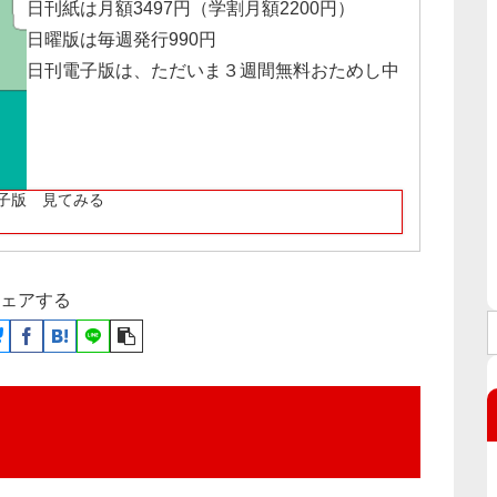
日刊紙は月額3497円（学割月額2200円）
日曜版は毎週発行990円
日刊電子版は、ただいま３週間無料おためし中
子版 見てみる
ェアする