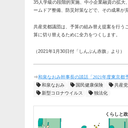
35人学級の段階的実施、中小企業融資の拡大
ームドア整備、防災対策などで、その成果が
共産党都議団は、予算の組み替え提案を行う
算に切り替えるために全力をつくします。
（2021年1月30日付「しんぶん赤旗」より）
⇒
和泉なおみ幹事長の談話「2021年度東京都
和泉なおみ
国民健康保険
共産党
新型コロナウイルス
独法化
くらしと政