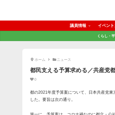
議員情報
イベント
くらし・平
ホーム
ニュース
都民支える予算求める／共産党
0
都の2021年度予算案について、日本共産党
した。要旨は次の通り。
第一に、予算案は、コロナ禍なのに都立・公