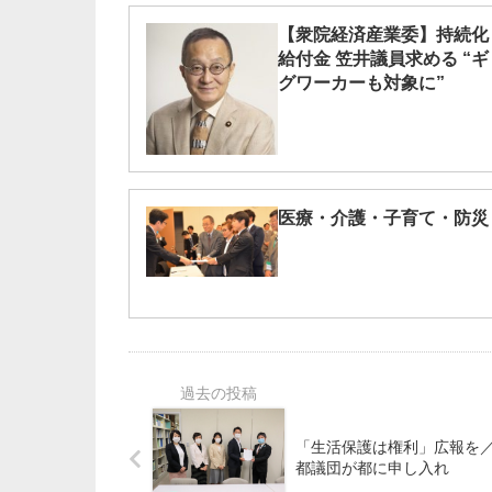
【衆院経済産業委】持続化
給付金 笠井議員求める “ギ
グワーカーも対象に”
医療・介護・子育て・防災
「生活保護は権利」広報を
都議団が都に申し入れ