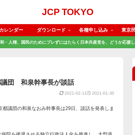
JCP TOKYO
カレンダー
ダウンロード
各種申し込み
東京
和・人権、国民のためにブレずにはたらく日本共産党を、どうか応援し
都議団 和泉幹事長が談話
2021-02-11
2021-01-30
東京都議団の和泉なおみ幹事長は29日、談話を発表しま
社病院を後退させる独立行政法人化を推進し、大型道