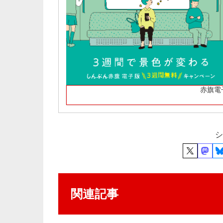
赤旗電
シ
関連記事