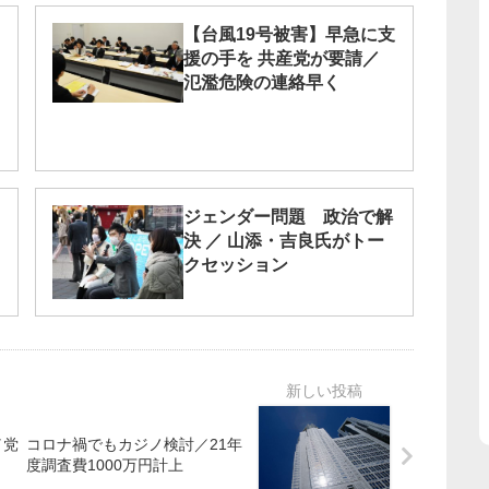
【台風19号被害】早急に支
援の手を 共産党が要請／
氾濫危険の連絡早く
ジェンダー問題 政治で解
決 ／ 山添・吉良氏がトー
クセッション
／党
コロナ禍でもカジノ検討／21年
度調査費1000万円計上