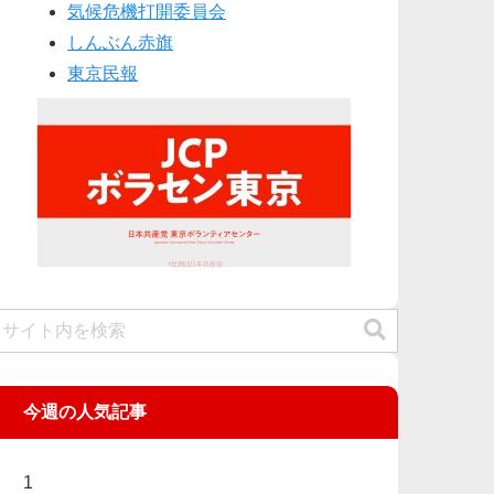
気候危機打開委員会
しんぶん赤旗
東京民報
今週の人気記事