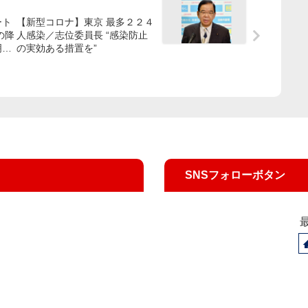
ート
【新型コロナ】東京 最多２２４
の降
人感染／志位委員長 “感染防止
明な
の実効ある措置を”
SNSフォローボタン