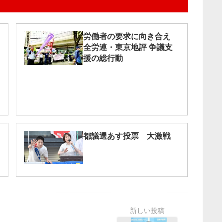
労働者の要求に向き合え
全労連・東京地評 争議支
援の総行動
都議選あす投票 大激戦