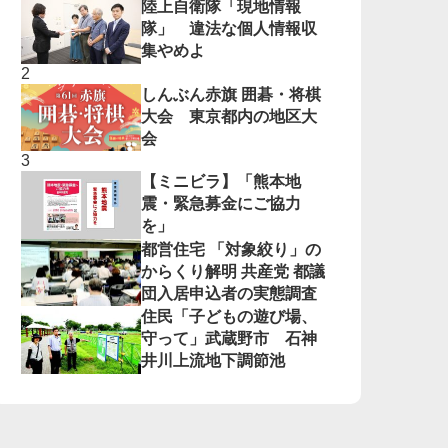
陸上自衛隊「現地情報
隊」 違法な個人情報収
集やめよ
しんぶん赤旗 囲碁・将棋
大会 東京都内の地区大
会
【ミニビラ】「熊本地
震・緊急募金にご協力
を」
都営住宅 「対象絞り」の
からくり解明 共産党 都議
団入居申込者の実態調査
住民「子どもの遊び場、
守って」武蔵野市 石神
井川上流地下調節池