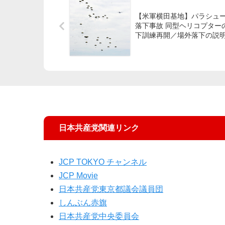
【米軍横田基地】パラシュ
落下事故 同型ヘリコプター
下訓練再開／場外落下の説
し
日本共産党関連リンク
JCP TOKYO チャンネル
JCP Movie
日本共産党東京都議会議員団
しんぶん赤旗
日本共産党中央委員会