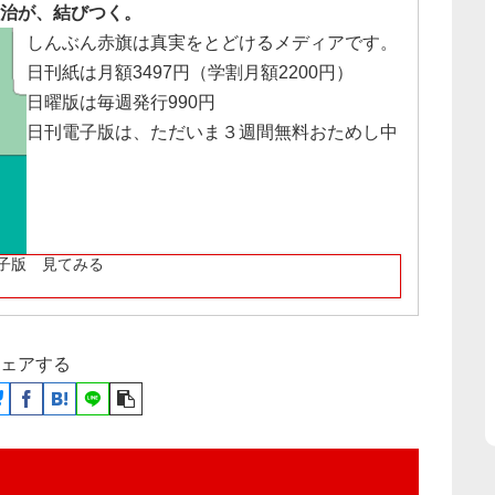
治が、結びつく。
しんぶん赤旗は真実をとどけるメディアです。
日刊紙は月額3497円（学割月額2200円）
日曜版は毎週発行990円
日刊電子版は、ただいま３週間無料おためし中
子版 見てみる
ェアする