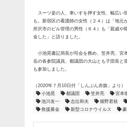
スーツ姿の人、車いすを押す女性、幅広い世
も。新宿区の看護師の女性（２４）は「地元
所沢市のビル管理の男性（６４）も「親戚や
金した」と語りました。
小池晃書記局長が司会を務め、笠井亮、宮本
岳の各参院議員、都議団の大山とも子団長と
も参加しました。
（2020年７月10日付「しんぶん赤旗」より）
小池晃
都議団
笠井亮
宮本
池川友一
志位和夫
畑野君枝
救援募金
新型コロナウイルス
豪