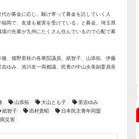
代が募金に応じ、駆け寄って募金を託していく人
が福岡で、友達も被害を受けている」と募金。埼玉県
職場の先輩が九州にたくさん住んでいるので心配で募
徹、畑野君枝の各衆院議員、紙智子、山添拓、伊藤
里吉ゆみ、池川友一両都議、民青の中山歩美副委員長
徹
山添拓
大山とも子
里吉ゆみ
紙智子
田村貴昭
日本民主青年同盟
雨災害