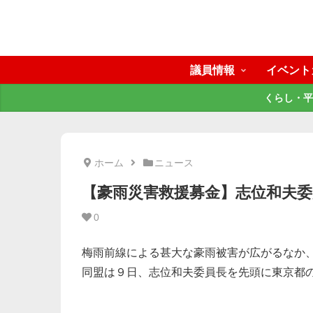
議員情報
イベント
くらし・平
ホーム
ニュース
【豪雨災害救援募金】志位和夫
0
梅雨前線による甚大な豪雨被害が広がるなか
同盟は９日、志位和夫委員長を先頭に東京都