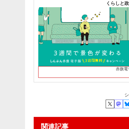
くらしと政
赤旗電
シ
関連記事