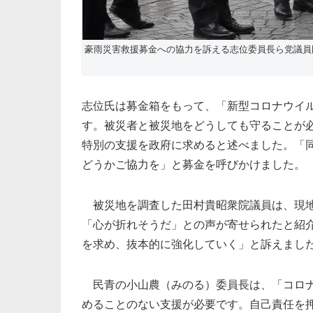
豪雨災害救援募金への協力を訴える志位委員長ら党議員
志位氏は募金箱をもって、「新型コロナウイ
す。被災者と被災地をどうしても守ることが
特別の支援を政府に求めると述べました。「
どうかご協力を」と募金を呼びかけました。
被災地を調査した田村貴昭衆院議員は、現地
「心が折れそうだ」との声が寄せられたと紹
を求め、抜本的に強化していく」と訴えまし
民青の小山農（みのる）委員長は、「コロナ
めることのない支援が必要です。自己責任を