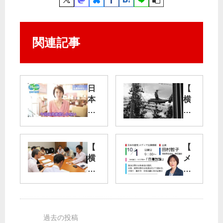
関連記事
日
【
本
横
共
田
産
基
党
地
へ
】
【
【
の
「
横
メ
応
オ
田
デ
援
ス
基
ィ
メ
プ
地
ア
ッ
レ
周
出
セ
イ
辺
演
ー
い