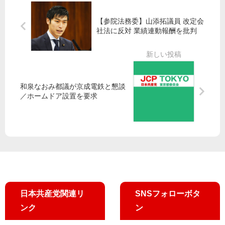
の
】
ジ
ら
国
10
動
な
【参院法務委】山添拓議員 改定会
有
月
画
い
社法に反対 業績連動報酬を批判
地
1
／
」
管
日
作
座
理
、
家
り
】
田
・
込
山
村
フ
み
和泉なおみ都議が京成電鉄と懇談
添
智
／ホームドア設置を要求
ェ
10
拓
子
ミ
年
議
政
ニ
員
策
ス
ら
委
ト
、
員
北
防
長
原
衛
・
み
省
参
の
に
院
日本共産党関連リ
SNSフォローボタ
り
対
議
さ
ンク
ン
応
員
ん
求
が