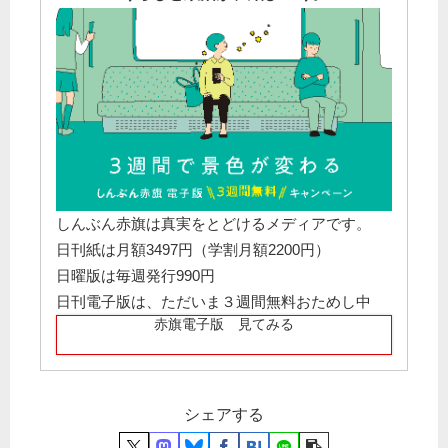
しんぶん赤旗は真実をとどけるメディアです。
日刊紙は月額3497円（学割月額2200円）
日曜版は毎週発行990円
日刊電子版は、ただいま３週間無料おためし中
赤旗電子版 見てみる
シェアする