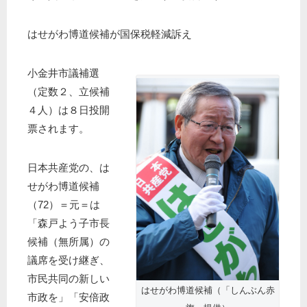
はせがわ博道候補が国保税軽減訴え
小金井市議補選
（定数２、立候補
４人）は８日投開
票されます。
日本共産党の、は
せがわ博道候補
（72）＝元＝は
「森戸よう子市長
候補（無所属）の
議席を受け継ぎ、
市民共同の新しい
はせがわ博道候補（「しんぶん赤
市政を」「安倍政