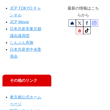
め
NH
JCP TOKYO チャ
最新の情報はこち
る
K
“住
「
ンネル
らから
民
日
JCP Movie
の
曜
日本共産党東京都
気
討
議会議員団
持
論
ち
」
しんぶん赤旗
考
に
日本共産党中央委
え
出
員会
て”
演
し
ま
す
その他のリンク
東京都公式ホーム
ページ