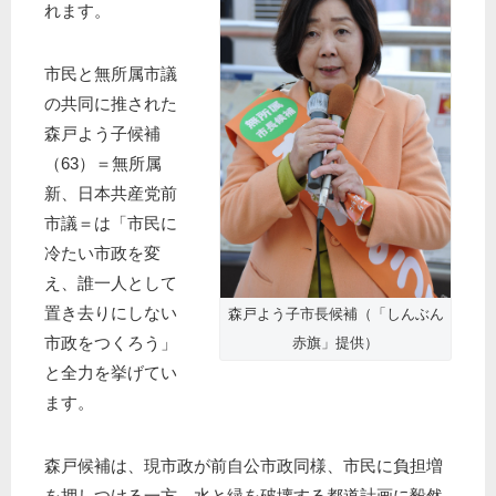
れます。
市民と無所属市議
の共同に推された
森戸よう子候補
（63）＝無所属
新、日本共産党前
市議＝は「市民に
冷たい市政を変
え、誰一人として
置き去りにしない
森戸よう子市長候補（「しんぶん
市政をつくろう」
赤旗」提供）
と全力を挙げてい
ます。
森戸候補は、現市政が前自公市政同様、市民に負担増
を押しつける一方、水と緑を破壊する都道計画に毅然