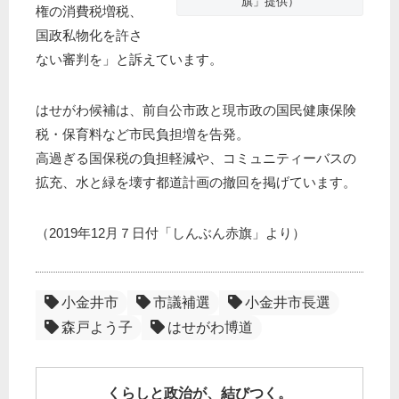
旗」提供）
権の消費税増税、
国政私物化を許さ
ない審判を」と訴えています。
はせがわ候補は、前自公市政と現市政の国民健康保険
税・保育料など市民負担増を告発。
高過ぎる国保税の負担軽減や、コミュニティーバスの
拡充、水と緑を壊す都道計画の撤回を掲げています。
（2019年12月７日付「しんぶん赤旗」より）
小金井市
市議補選
小金井市長選
森戸よう子
はせがわ博道
くらしと政治が、結びつく。