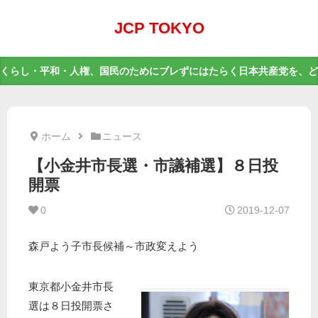
JCP TOKYO
くらし・平和・人権、国民のためにブレずにはたらく日本共産党を、ど
ホーム
ニュース
【小金井市長選・市議補選】８日投
開票
0
2019-12-07
森戸よう子市長候補～市政変えよう
東京都小金井市長
選は８日投開票さ