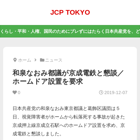
JCP TOKYO
くらし・平和・人権、国民のためにブレずにはたらく日本共産党を、ど
ホーム
ニュース
和泉なおみ都議が京成電鉄と懇談／
ホームドア設置を要求
0
2019-12-07
日本共産党の和泉なおみ東京都議と葛飾区議団は５
日、視覚障害者がホームから転落死する事故が起きた
京成押上線京成立石駅へのホームドア設置を求め、京
成電鉄と懇談しました。