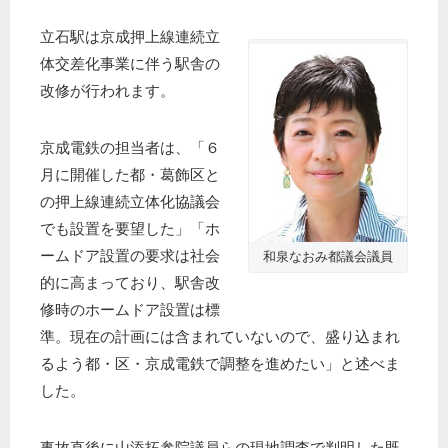
立石駅は京成押上線連続立
体交差化事業に伴う駅舎の
改修が行われます。
京成電鉄の担当者は、「６
月に開催した都・葛飾区と
の押上線連続立体化協議会
でも設置を要望した」「ホ
ームドア設置の要求は社会
和泉なおみ都議会議員
的に高まっており、駅舎改
修時のホームドア設置は標
準。現在の計画には含まれていないので、盛り込まれ
るよう都・区・京成電鉄で調整を進めたい」と述べま
した。
事故直後に山添拓参院議員らの現地調査で判明した既