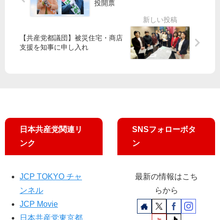
年
投開票
／
山
記
都
添
念
議
・
講
【共産党都議団】被災住宅・商店
会
藤
演
支援を知事に申し入れ
田
会
・
谷
川
３
氏
ト
日本共産党関連リ
SNSフォローボタ
ー
ク
ンク
ン
JCP TOKYO チャ
最新の情報はこち
ンネル
らから
JCP Movie
日本共産党東京都