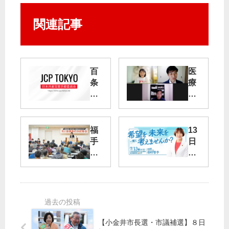
関連記事
百
医
条
療
委
員
政
会
治
の
福
13
設
コ
手
日
置
ロ
都
に
ナ
議
党
共
危
必
創
産
機
勝
立
党
を
を
10
が
問
2
提
う
周
【小金井市長選・市議補選】８日
案
／