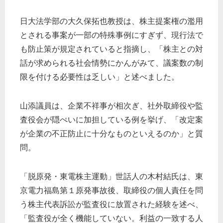
日大法学部の大久保拓也教授は、株主提案権の濫用
とされる事案が一部の特殊事例にすぎず、現行法で
も防止策が規定されていると指摘し、「株主との対
話が求められる社会情勢にかんがみて、議案数の制
限を付ける必要性は乏しい」と述べました。
山添議員は、企業不祥事が相次ぎ、社外取締役や監
査役会が隠ぺいに加担している例を挙げ、「改定案
が企業の不正防止に十分なものといえるのか」と質
問。
「脱原発・東電株主運動」世話人の木村結氏は、東
京電力福島第１原発事故後、取締役の個人責任を問
う株主代表訴訟が監査役に放置された経験を述べ、
「監査役が全く機能していない。利益の一致する人