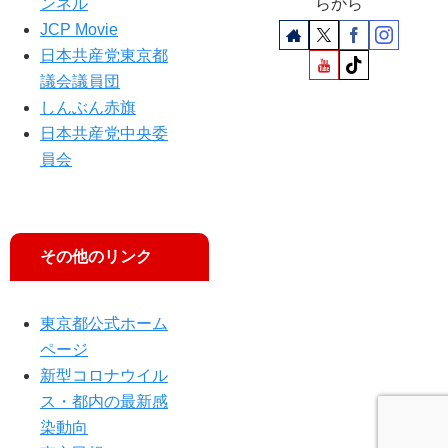
ンネル
らから
ん
JCP Movie
語
日本共産党東京都
る
議会議員団
しんぶん赤旗
日本共産党中央委
員会
その他のリンク
東京都公式ホーム
ページ
新型コロナウイル
ス・都内の最新感
染動向