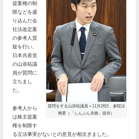
提案権の制
限などを盛
り込んだ会
社法改定案
の参考人質
疑を行い、
日本共産党
の山添拓議
員が質問に
立ちまし
た。
質問をする山添拓議員＝11月28日、参院法
参考人から
務委（「しんぶん赤旗」提供）
は株主提案
権を制限す
る立法事実がないとの意見が相次ぎました。