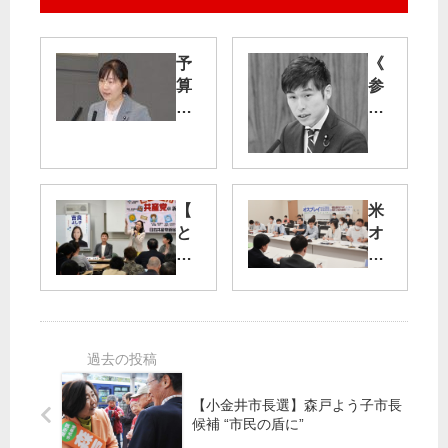
予
《
算
参
の
議
軸
院
足
》
リ
暮
ニ
【
米
ら
ア
と
オ
し
に
こ
ス
へ
公
と
プ
金
ん
レ
３
共
イ
兆
産
飛
円
党
行
可
＠
停
決
【小金井市長選】森戸よう子市長
新
止
候補 “市民の盾に”
宿
せ
Ｊ