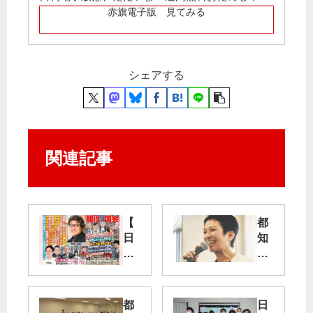
赤旗電子版 見てみる
シェアする
関連記事
【
都
日
知
曜
事
版
選
8
月
蓮
都
日