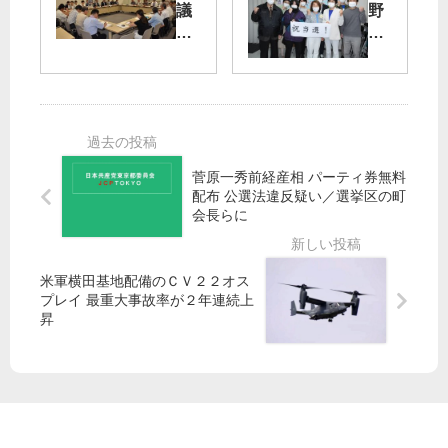
30
舫
議
野
日
氏
会
市
号
「
定
議
】
人
例
補
開
生
会
選
け
最
に
渡
国
大
向
部
会
の
け
氏
菅原一秀前経産相 パーティ券無料
コ
た
都
当
配布 公選法違反疑い／選挙区の町
ロ
た
議
選
会長らに
ナ
か
団
26
禍
い
が
％
か
を
諸
獲
米軍横田基地配備のＣＶ２２オス
ら
」
団
得
プレイ 最重大事故率が２年連続上
命
体
昇
暮
と
ら
懇
し
談
守
れ
／