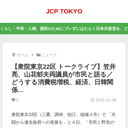
JCP TOKYO
くらし・平和・人権、国民のためにブレずにはたらく日本共産党を、ど
ホーム
ニュース
【衆院東京22区 トークライブ】笠井
亮、山花郁夫両議員が市民と語る／
どうする消費税増税、経済、日韓関
係…
0
2019-11-06
衆院東京22区（三鷹、調布、狛江、稲城４市）で 「共
闘から連合政府への発展を」と４日、「市民と野党の