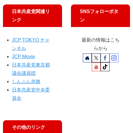
気
候
日本共産党関連リ
SNSフォローボタ
変
ンク
ン
動
で
豪
JCP TOKYO チャ
最新の情報はこち
雨
ンネル
らから
災
JCP Movie
害
激
日本共産党東京都
甚
議会議員団
化
しんぶん赤旗
／
俳
日本共産党中央委
優
員会
・
豊
原
功
その他のリンク
補