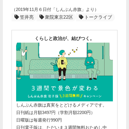
（2019年11月６日付「しんぶん赤旗」より）
笠井亮
衆院東京22区
トークライブ
くらしと政治が、結びつく。
しんぶん赤旗は真実をとどけるメディアです。
日刊紙は月額3497円（学割月額2200円）
日曜版は毎週発行990円
日刊電子版は、ただいま３週間無料おためし中