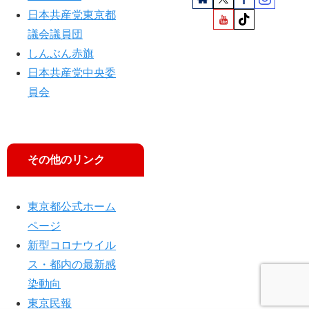
役
日本共産党東京都
割
議会議員団
強
しんぶん赤旗
調
日本共産党中央委
員会
その他のリンク
東京都公式ホーム
ページ
新型コロナウイル
ス・都内の最新感
染動向
東京民報