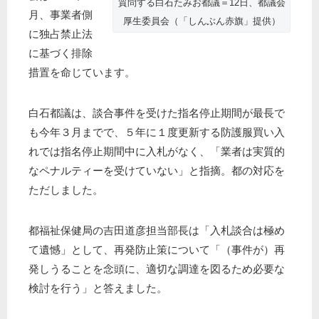
質問する白石たみお都議＝12日、都議会
月、事業者側
厚生委員会（「しんぶん赤旗」提供）
に独占禁止法
に基づく排除
措置を命じています。
白石都議は、談合事件を受けた指名停止期間が最長で
も今年３月までで、５年に１度更新する防護服買い入
れでは指名停止期間中に入札がなく、「業者は実質的
なペナルティーを受けていない」と指摘。都の対応を
ただしました。
都福祉保健局の吉田道彦担当部長は「入札談合は極め
て遺憾」として、再発防止策について「（事件が）再
発しうることを念頭に、適切な調達を図るため必要な
検討を行う」と答えました。