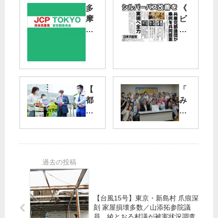
多
《
摩
ビ
市
ラ
長
》
選
共
産
現
党
職
都
【
「
の
議
都
み
阿
団
知
ん
部
が
事
な
市
条
選
で
長
例
】
選
を
を
宇
挙
応
共
都
＠
援
同
宮
東
提
け
京
案
ん
12
【台風15号】東京・新島村 爪痕深
「
じ
区
刻 家屋損壊多数／山添拓参院議
シ
員、綾とおる村議が被害状況調査
候
」