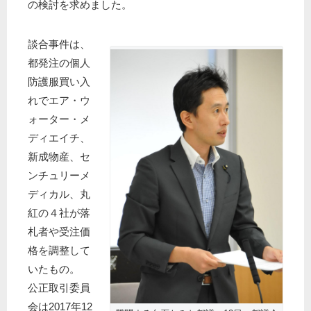
の検討を求めました。
談合事件は、
都発注の個人
防護服買い入
れでエア・ウ
ォーター・メ
ディエイチ、
新成物産、セ
ンチュリーメ
ディカル、丸
紅の４社が落
札者や受注価
格を調整して
いたもの。
公正取引委員
会は2017年12