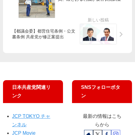
ル
補
池
バ
が
内
ー
「
候
パ
駒
補
ス
【都議会委】都営住宅条例・公文
込
と
改
書条例 共産党が修正案提出
病
政
善
院
策
を
守
協
」
る
定
会
」
と
懇
日本共産党関連リ
SNSフォローボタ
談
ンク
ン
／
都
立
JCP TOKYO チャ
最新の情報はこち
病
ンネル
らから
院
の
JCP Movie