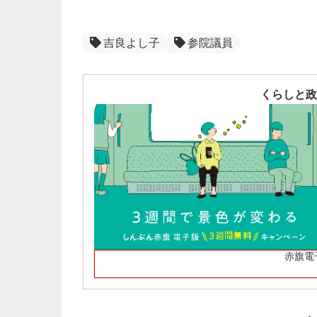
吉良よし子
参院議員
くらしと政
赤旗電