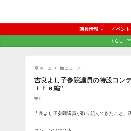
議員情報
イベント
くらし・平
ホーム
ニュース
吉良よし子参院議員の特設コンテン
ｉｆｅ編”
0
吉良よし子参院議員が取り組んできたこと、
コンテンツは２本。