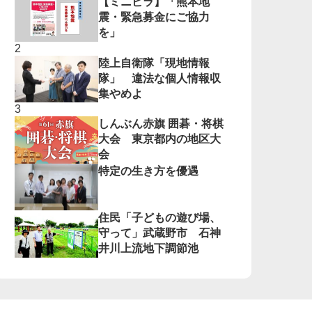
【ミニビラ】「熊本地
震・緊急募金にご協力
を」
陸上自衛隊「現地情報
隊」 違法な個人情報収
集やめよ
しんぶん赤旗 囲碁・将棋
大会 東京都内の地区大
会
特定の生き方を優遇
住民「子どもの遊び場、
守って」武蔵野市 石神
井川上流地下調節池