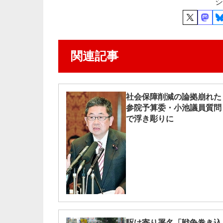
シ
関連記事
社会保障削減の論拠崩れた
参院予算委・小池議員質問
で浮き彫りに
駆け寄り署名「戦争巻き込