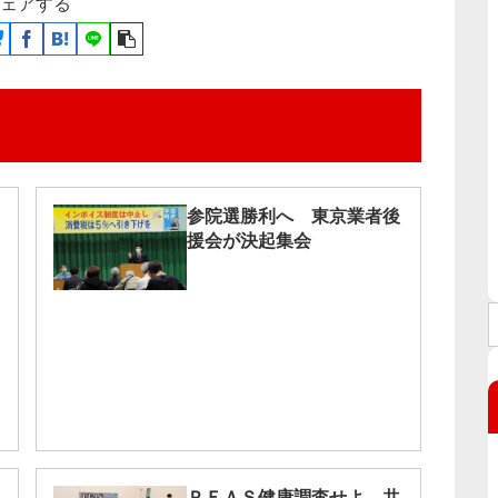
ェアする
参院選勝利へ 東京業者後
援会が決起集会
ＰＦＡＳ健康調査せよ 共