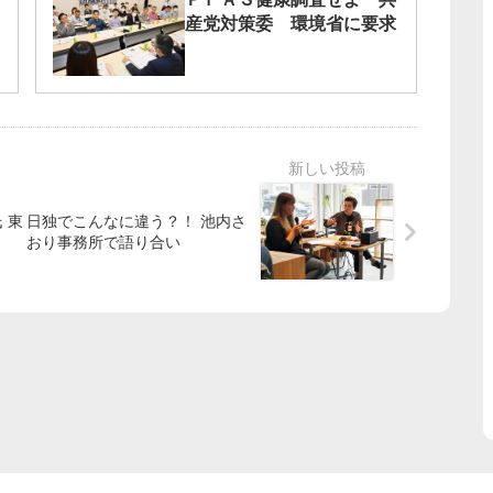
産党対策委 環境省に要求
 東
日独でこんなに違う？！ 池内さ
おり事務所で語り合い