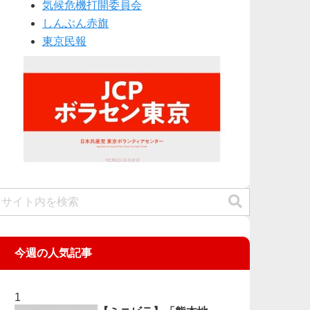
気候危機打開委員会
しんぶん赤旗
東京民報
今週の人気記事