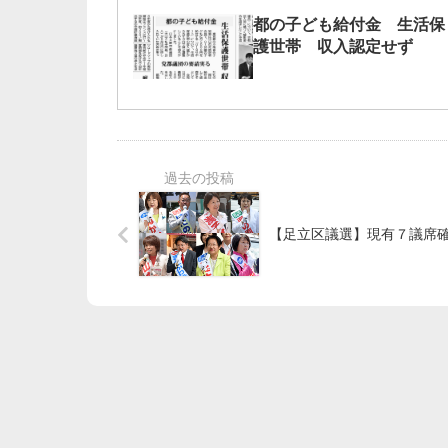
都の子ども給付金 生活保
護世帯 収入認定せず
【足立区議選】現有７議席