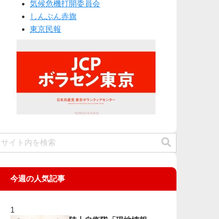
気候危機打開委員会
しんぶん赤旗
東京民報
今週の人気記事