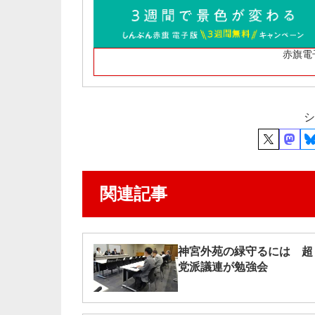
赤旗電
シ
関連記事
神宮外苑の緑守るには 超
党派議連が勉強会