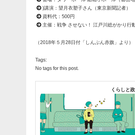
)講演：望月衣塑子さん（東京新聞記者）
資料代：500円
主催：戦争 させない！ 江戸川総がかり行
（2018年５月28日付「しんぶん赤旗」より）
Tags:
No tags for this post.
くらしと政