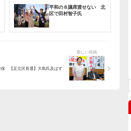
平和の８議席渡せない 北
区で田村智子氏
確保
【足立区長選】大島氏及ばず