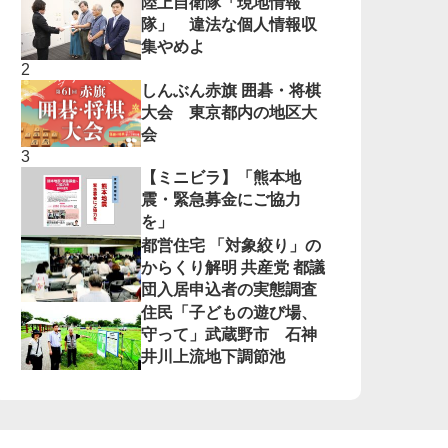
陸上自衛隊「現地情報
隊」 違法な個人情報収
集やめよ
しんぶん赤旗 囲碁・将棋
大会 東京都内の地区大
会
【ミニビラ】「熊本地
震・緊急募金にご協力
を」
都営住宅 「対象絞り」の
からくり解明 共産党 都議
団入居申込者の実態調査
住民「子どもの遊び場、
守って」武蔵野市 石神
井川上流地下調節池