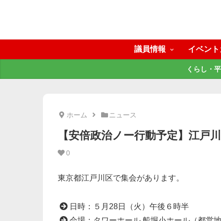
議員情報
イベント
くらし・平
ホーム
ニュース
【安倍政治ノー行動予定】江戸
0
東京都江戸川区で集会があります。
日時：５月28日（火）午後６時半
会場：タワーホール 船堀小ホール（都営