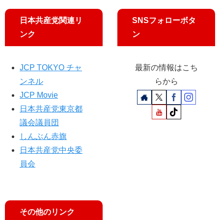
泰
の
宿
レ
裕
新
駅
ビ
日本共産党関連リ
SNSフォローボタ
さ
疑
東
「
ん
惑
ンク
ン
口
サ
も
告
）
タ
登
発
デ
場
JCP TOKYO チャ
最新の情報はこち
ー
し
ンネル
らから
ウ
ん
ォ
JCP Movie
ぶ
ッ
日本共産党東京都
ん
チ
赤
議会議員団
９
旗
しんぶん赤旗
」
日
に
日本共産党中央委
曜
出
版
員会
演
1
し
月
ま
25
す
日
その他のリンク
号