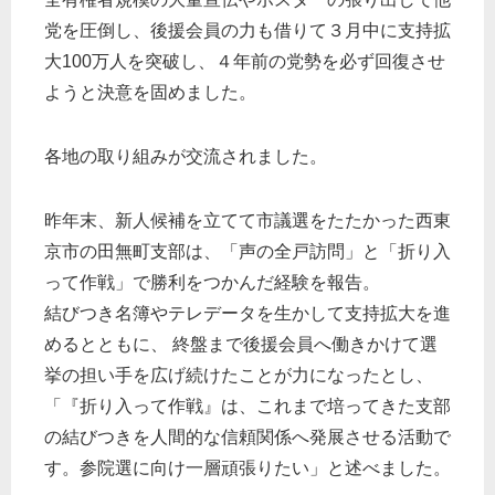
党を圧倒し、後援会員の力も借りて３月中に支持拡
大100万人を突破し、４年前の党勢を必ず回復させ
ようと決意を固めました。
各地の取り組みが交流されました。
昨年末、新人候補を立てて市議選をたたかった西東
京市の田無町支部は、「声の全戸訪問」と「折り入
って作戦」で勝利をつかんだ経験を報告。
結びつき名簿やテレデータを生かして支持拡大を進
めるとともに、 終盤まで後援会員へ働きかけて選
挙の担い手を広げ続けたことが力になったとし、
「『折り入って作戦』は、これまで培ってきた支部
の結びつきを人間的な信頼関係へ発展させる活動で
す。参院選に向け一層頑張りたい」と述べました。