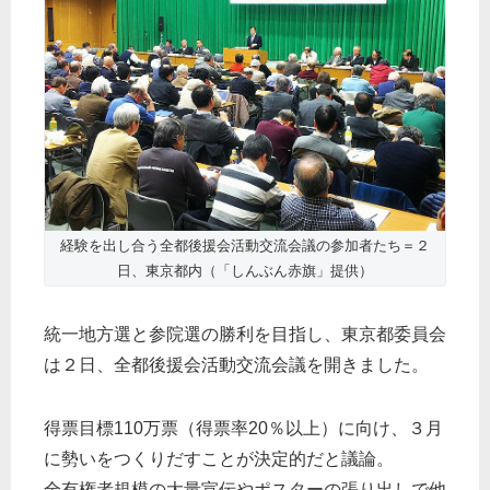
経験を出し合う全都後援会活動交流会議の参加者たち＝２
日、東京都内（「しんぶん赤旗」提供）
統一地方選と参院選の勝利を目指し、東京都委員会
は２日、全都後援会活動交流会議を開きました。
得票目標110万票（得票率20％以上）に向け、３月
に勢いをつくりだすことが決定的だと議論。
全有権者規模の大量宣伝やポスターの張り出しで他