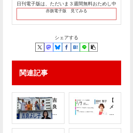
日刊電子版は、ただいま３週間無料おためし中
赤旗電子版 見てみる
シェアする
関連記事
吉
【
良
メ
よ
デ
し
ィ
子
ア
参
出