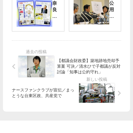
奈
公
院
演
良
用
東
】
美
車
京
2
智
使
選
月
さ
い
挙
7
ん“
選
区
日
戦
挙
候
（
争
応
補
土
反
援
の
）
【都議会財政委】築地跡地売却予
対
：
街
田
算案 可決／清水ひで子都議が反対
が
共
頭
村
討論「知事は公約守れ」
僕
産
演
智
の
党
説
子
根
都
ナースファンクラブが宣伝／まっ
（
委
幹”
議
とうな台東区政、共産党で
7
員
柔
団
月
長
道
が
14
が
の
舛
日
NH
山
添
・
K
下
氏
新
テ