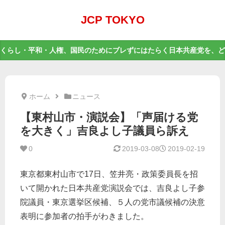
JCP TOKYO
くらし・平和・人権、国民のためにブレずにはたらく日本共産党を、ど
ホーム
ニュース
【東村山市・演説会】「声届ける党
を大きく」吉良よし子議員ら訴え ​
0
2019-03-08
2019-02-19
東京都東村山市で17日、笠井亮・政策委員長を招
いて開かれた日本共産党演説会では、吉良よし子参
院議員・東京選挙区候補、５人の党市議候補の決意
表明に参加者の拍手がわきました。