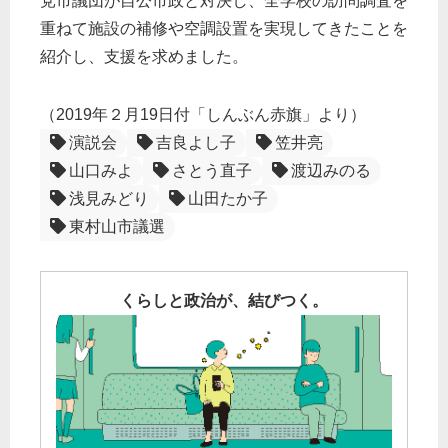
党市議団が自公市政と対決し、全学校の訪問調査を
重ねて施設の補修や空調設置を実現してきたことを
紹介し、支援を求めました。
（2019年２月19日付「しんぶん赤旗」より）
演説会
吉良よし子
笠井亮
山口みよ
さとう直子
渡辺みのる
浅見みどり
山田たか子
東村山市議選
くらしと政治が、結びつく。