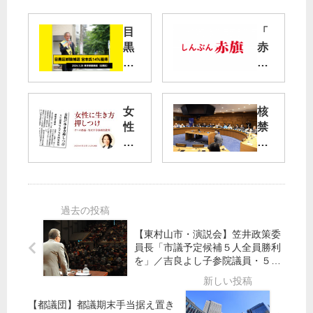
目
「
黒
赤
区
旗
都
」
議
電
補
子
女
核
選
版
性
禁
お
に
条
試
生
約
し
き
締
キ
方
約
ャ
押
国
ン
し
会
ペ
【東村山市・演説会】笠井政策委
つ
議
ー
員長「市議予定候補５人全員勝利
け
を」／吉良よし子参院議員・５市
ン
「
議予定候補が決意
核
抑
【都議団】都議期末手当据え置き
止