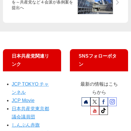
を～共産党など４会派が条例案を
」
提出へ ​
に
ノ
ー
日本共産党関連リ
SNSフォローボタ
ンク
ン
JCP TOKYO チャ
最新の情報はこち
ンネル
らから
JCP Movie
日本共産党東京都
議会議員団
しんぶん赤旗