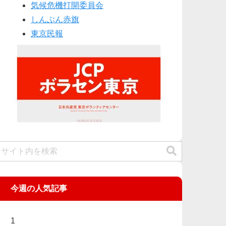
気候危機打開委員会
しんぶん赤旗
東京民報
今週の人気記事