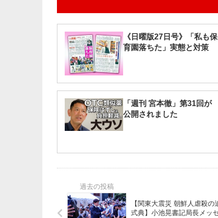
《日曜版27日号》「私も保
育園落ちた」実態と対策
「週刊 宮本徹」第31回が
公開されました
【関東大震災 朝鮮人虐殺の
式典】小池晃書記局長メッ