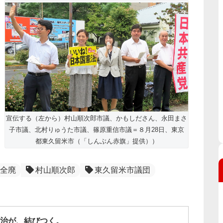
宣伝する（左から）村山順次郎市議、かもしださん、永田まさ
子市議、北村りゅうた市議、篠原重信市議＝８月28日、東京
都東久留米市（「しんぶん赤旗」提供））
全廃
村山順次郎
東久留米市議団
治が、結びつく。