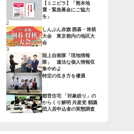
【ミニビラ】「熊本地
震・緊急募金にご協力
を」
しんぶん赤旗 囲碁・将棋
大会 東京都内の地区大
会
陸上自衛隊「現地情報
隊」 違法な個人情報収
集やめよ
特定の生き方を優遇
都営住宅 「対象絞り」の
からくり解明 共産党 都議
団入居申込者の実態調査