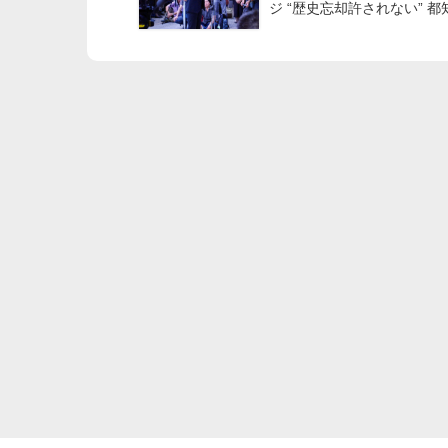
ジ “歴史忘却許されない” 都
の対応批判