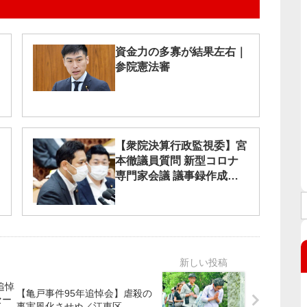
資金力の多寡が結果左右｜
参院憲法審
【衆院決算行政監視委】宮
本徹議員質問 新型コロナ
専門家会議 議事録作成公
開を要求／菅官房長官「止
める立場ない」
追悼
【亀戸事件95年追悼会】虐殺の
セー
事実風化させぬ／江東区