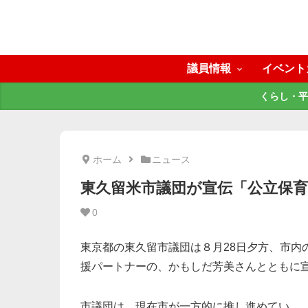
議員情報
イベント
くらし・平
ホーム
ニュース
東久留米市議団が宣伝「公立保
0
東京都の東久留市議団は８月28日夕方、市内
援パートナーの、かもしだ芳美さんとともに
市議団は、現在市が一方的に推し進めてい