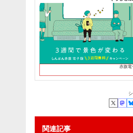
赤旗電
シ
関連記事