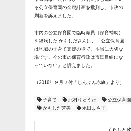
る公立保育園の全廃計画を批判し、市政の
刷新を訴えました。
市内の公立保育園で臨時職員（保育補助）
を経験した かもしださんは、「公立保育園
は地域の子育て支援の場で、本当に大切な
場です。今の市の保育行政は市民目線にな
っていない」と訴えました。
（2018年９月２付「しんぶん赤旗」より）
子育て
北村りゅうた
公立保育園
かもしだ芳美
永田まさ子
くらしと政