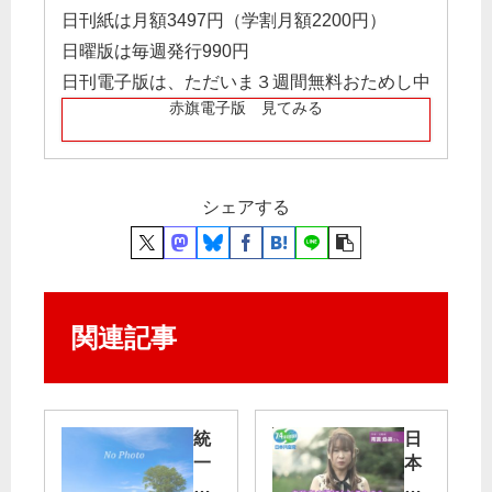
日刊紙は月額3497円（学割月額2200円）
日曜版は毎週発行990円
日刊電子版は、ただいま３週間無料おためし中
赤旗電子版 見てみる
シェアする
関連記事
統
日
一
本
地
共