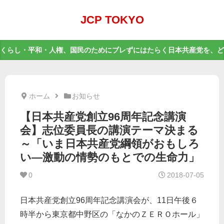
JCP TOKYO
くらし・平和・人権、国民のためにブレずにはたらく日本共産党を、ど
ホーム
お知らせ
【日本共産党創立96周年記念講演
会】志位委員長の講演テーマ決まる
～「いま日本共産党綱領がおもしろ
い―激動の情勢のもとでの生命力」
0
2018-07-05
日本共産党創立96周年記念講演会が、11日午後６
時半から東京都中野区の「なかのＺＥＲＯホール」