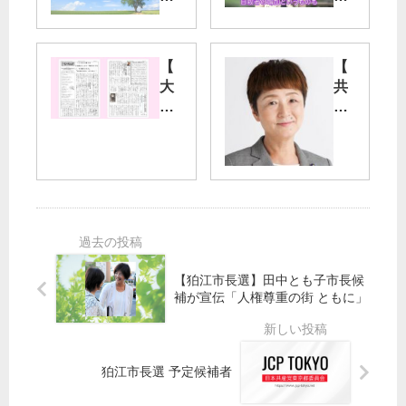
方
産
選
党
勝
へ
【
【
利
の
大
共
誓
応
島
産
う
援
】
党
メ
大
都
党
ッ
島
議
全
セ
町
団
都
ー
委
】
視
ジ
員
大
覚
動
会
山
障
画
に
幹
害
／
【狛江市長選】田中とも子市長候
「
事
者
作
補が宣伝「人権尊重の街 ともに」
島
長
後
家
の
が
援
・
ひ
談
会
活
ろ
話
狛江市長選 予定候補者
動
ば
／
家
」
都