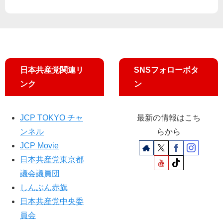
雨
8
知
宮
月
事
処
号
は
凛
が
公
掲
約
載
実
日本共産党関連リ
SNSフォローボタ
さ
行
ンク
ン
れ
を
ま
し
JCP TOKYO チャ
最新の情報はこち
た
ンネル
らから
JCP Movie
日本共産党東京都
議会議員団
しんぶん赤旗
日本共産党中央委
員会