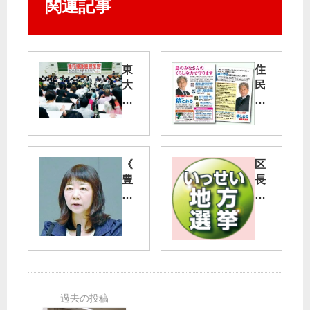
関連記事
東
住
大
民
で
の
学
ね
生
が
・
い
教
実
《
区
員
現
豊
長
緊
へ
洲
選
急
：
新
豊
抗
新
市
島
議
島
場
区
集
村
問
に
会
議
題
し
“今
補
》
ま
の
選
豊
だ