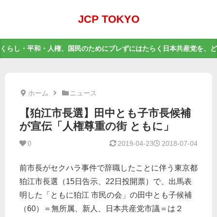
JCP TOKYO
くらし・平和・人権、国民のためにブレずにはたらく日本共産党を、ど
ホーム
ニュース
【狛江市長選】田中とも子市長候補
が宣伝「人権尊重の街 ともに」
0
2019-04-23
2018-07-04
前市長がセクハラ事件で辞職したことに伴う東京都
狛江市長選（15日告示、22日投開票）で、出馬表
明した「ともに狛江 市民の会」の田中とも子候補
（60）＝無所属、新人、日本共産党市議＝は２