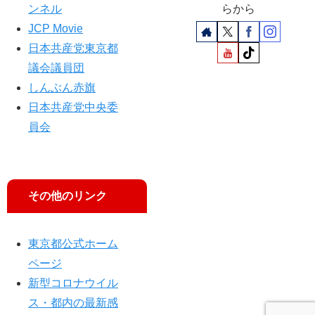
都
ンネル
らから
議
JCP Movie
会
日本共産党東京都
と
議会議員団
や
しんぶん赤旗
議
日本共産党中央委
員
が
員会
反
対
討
論
その他のリンク
東京都公式ホーム
ページ
新型コロナウイル
ス・都内の最新感