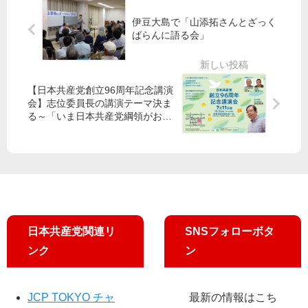
政
洲
紀
治
綾
移
子
伊豆大島で「山添拓さんとざっく
続
氏
ばらんに語る会」
転
氏
け
が
の
ば
奮
補
日
闘
正
【日本共産党創立96周年記念講演
本
予
会】志位委員長の講演テーマ決ま
は
算
る～「いま日本共産党綱領がおも
闇”
可
しろい―激動の情勢のもとでの生
命力」
決
都
フ
ァ･
公･
日本共産党関連リ
SNSフォローボタ
自･
民
ンク
ン
賛
成
／
JCP TOKYO チャ
最新の情報はこち