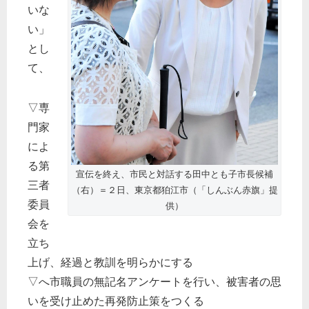
いな
い」
とし
て、
▽専
門家
によ
る第
宣伝を終え、市民と対話する田中とも子市長候補
三者
（右）＝２日、東京都狛江市（「しんぶん赤旗」提
委員
供）
会を
立ち
上げ、経過と教訓を明らかにする
▽へ市職員の無記名アンケートを行い、被害者の思
いを受け止めた再発防止策をつくる