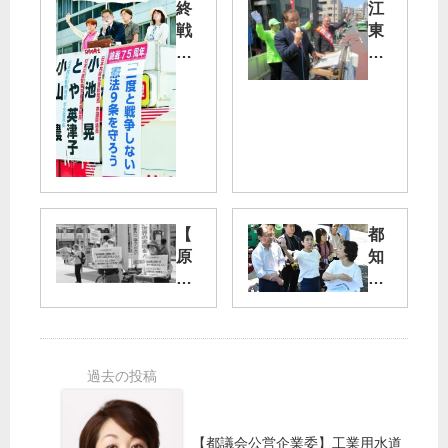
終
江
戦
東
７
区
５
内
年
３
ヶ
憲
所
法
で
９
市
条
田
守
副
【
都
り
委
原
知
抜
員
水
事
く
長
爆
選
／
が
禁
池
訴
止
神
袋
え
小
宮
駅
金
外
西
井
苑
口
協
再
【都議会公営企業委】工業用水道