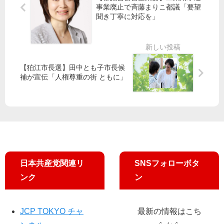
で
議
開
事業廃止で斉藤まりこ都議「要望
小
会
発
聞き丁寧に対応を」
池
】
が
書
小
大
記
金
争
局
井
点
長
【狛江市長選】田中とも子市長候
市
補が宣伝「人権尊重の街 ともに」
ビ
ラ
配
り
対
話
日本共産党関連リ
SNSフォローボタ
ンク
ン
JCP TOKYO チャ
最新の情報はこち