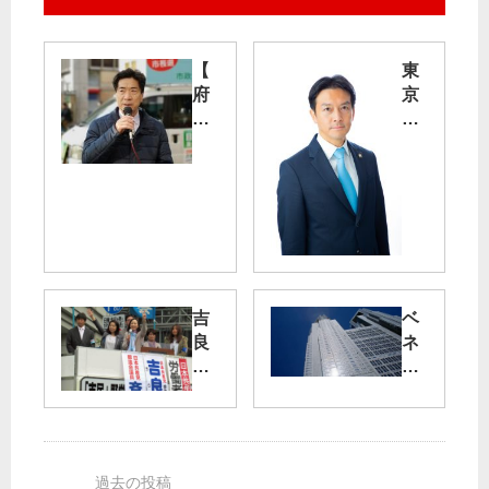
【
東
府
京
中
・
市
千
長
代
選
田
】
区
市
長
民
選
本
い
位
が
吉
ベ
の
ら
良
ネ
府
し
よ
ッ
中
氏
し
セ
に
を
子
英
／
党
参
語
目
が
院
ス
黒
自
議
ピ