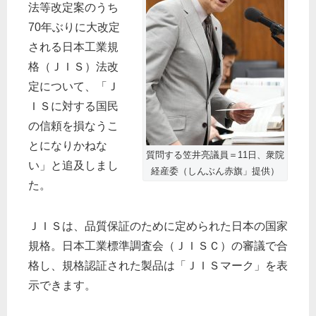
法等改定案のうち
70年ぶりに大改定
される日本工業規
格（ＪＩＳ）法改
定について、「Ｊ
ＩＳに対する国民
の信頼を損なうこ
とになりかねな
質問する笠井亮議員＝11日、衆院
い」と追及しまし
経産委（しんぶん赤旗」提供）
た。
ＪＩＳは、品質保証のために定められた日本の国家
規格。日本工業標準調査会（ＪＩＳＣ）の審議で合
格し、規格認証された製品は「ＪＩＳマーク」を表
示できます。