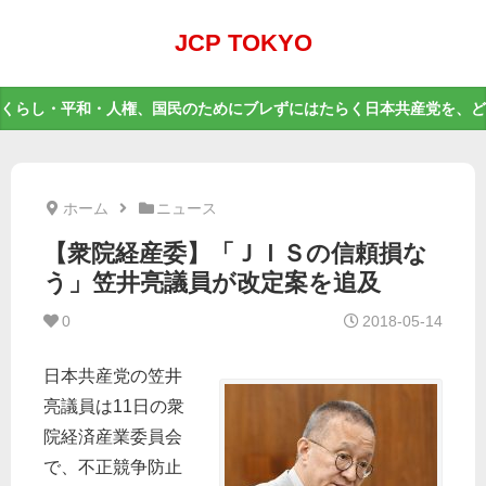
JCP TOKYO
くらし・平和・人権、国民のためにブレずにはたらく日本共産党を、ど
ホーム
ニュース
【衆院経産委】「ＪＩＳの信頼損な
う」笠井亮議員が改定案を追及
0
2018-05-14
日本共産党の笠井
亮議員は11日の衆
院経済産業委員会
で、不正競争防止