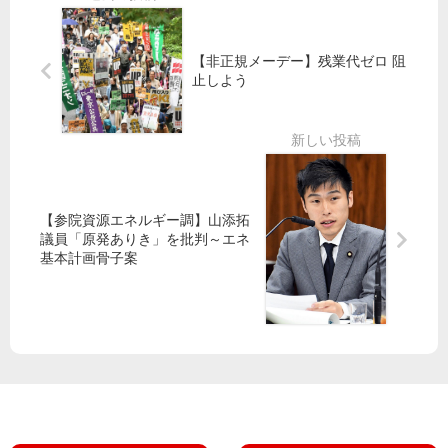
重
主
員
ー
夫
的
が
キ
・
支
【非正規メーデー】残業代ゼロ 阻
労
ン
市
援
止しよう
働
グ
長
者
予
後
都
定
援
立
候
会
高
補
と
入
が
宣
試
【参院資源エネルギー調】山添拓
訴
議員「原発ありき」を批判～エネ
伝
活
え
基本計画骨子案
用
中
止
求
め
集
会