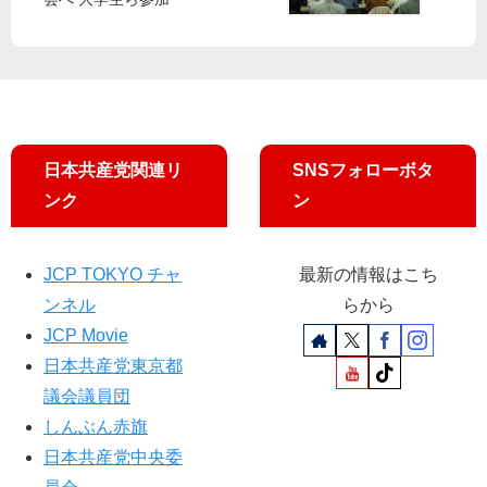
に
フ
桜
）
見
レ
を
舞
ッ
見
金
ト
る
会
」
追
日本共産党関連リ
SNSフォローボタ
及
ンク
ン
JCP TOKYO チャ
最新の情報はこち
ンネル
らから
JCP Movie
日本共産党東京都
議会議員団
しんぶん赤旗
日本共産党中央委