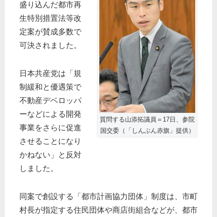
盛り込んだ都市再
生特別措置法等改
定案が賛成多数で
可決されました。
日本共産党は「規
制緩和と優遇策で
不動産デベロッパ
ーなどによる開発
質問する山添拓議員＝17日、参院
事業をさらに促進
国交委（「しんぶん赤旗」提供）
させることになり
かねない」と反対
しました。
同案で創設する「都市計画協力団体」制度は、市町
村長が指定する住民団体や商店街組合などが、都市