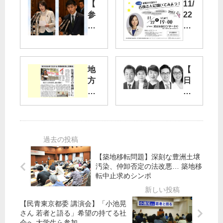
【
11/
参
22
院
（
予
火
算
）
委
吉
地
【
】
良
方
日
田
よ
自
野
村
し
治
市
智
子
体
議
子
参
で
選
議
院
広
】
員
議
が
５
、
員
【築地移転問題】深刻な豊洲土壌
る
候
山
つ
汚染、仲卸否定の法改悪… 築地移
補
添
ど
転中止求めシンポ
空
の
拓
い
襲
政
議
（
被
策
員
文
【民青東京都委 講演会】「小池晃
害
リ
／
京
さん 若者と語る」希望の持てる社
会へ 大学生ら参加
者
ー
「
区