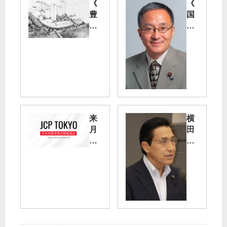
《
《
豊
国
洲
会
新
議
市
員
場
駆
問
け
題
あ
》
る
築
記
地
》
来
横
に
笠
月
田
Ｖ
井
５
基
Ｉ
亮
、
地
Ｐ
衆
６
返
施
院
日
還
設
議
に
求
員
集
め
跡
「
会
よ
地
築
デ
再
地