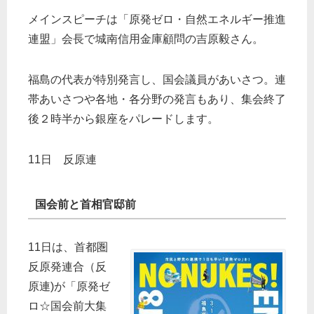
メインスピーチは「原発ゼロ・自然エネルギー推進
連盟」会長で城南信用金庫顧問の吉原毅さん。
福島の代表が特別発言し、国会議員があいさつ。連
帯あいさつや各地・各分野の発言もあり、集会終了
後２時半から銀座をパレードします。
11日 反原連
国会前と首相官邸前
11日は、首都圏
反原発連合（反
原連)が「原発ゼ
ロ☆国会前大集