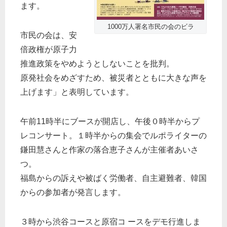
ます。
1000万人署名市民の会のビラ
市民の会は、安
倍政権が原子力
推進政策をやめようとしないことを批判。
原発社会をめざすため、被災者とともに大きな声を
上げます」と表明しています。
午前11時半にブースが開店し、午後０時半からプ
レコンサート。１時半からの集会でルポライターの
鎌田慧さんと作家の落合恵子さんが主催者あいさ
つ。
福島からの訴えや被ばく労働者、自主避難者、韓国
からの参加者が発言します。
３時から渋谷コースと原宿コ ースをデモ行進しま