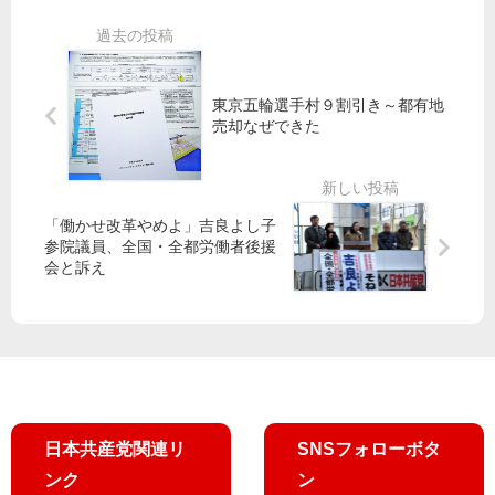
モ
開
か
【
発
ら
東
構
日
京
想
本
】
東京五輪選手村９割引き～都有地
で
を
売却なぜできた
都
変
、
え
密
る
か
」
「働かせ改革やめよ」吉良よし子
に
参院議員、全国・全都労働者後援
検
会と訴え
討
／
共
産
党
調
査
日本共産党関連リ
SNSフォローボタ
で
ンク
ン
判