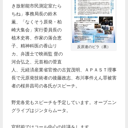
き放射能市民測定室たら
ちね」事務局長の鈴木
薫、「なくそう原発・柏
崎大集会」実行委員長の
植木史将、作家の落合恵
子、精神科医の香山リ
反原連のビラ（裏）
カ、弁護士で映画監 督の
河合弘之、元首相の菅直
人、元経済産業省官僚の古賀茂明、ＡＰＡＳＴ理事
長で元原発技術者の後藤政志、布川事件えん罪被害
者の桜井昌司の各氏がスピーチ。
野党各党もスピーチを予定しています。オープニン
グライブはジンタらムータ。
官邸前ではコール中心の抗議をします。