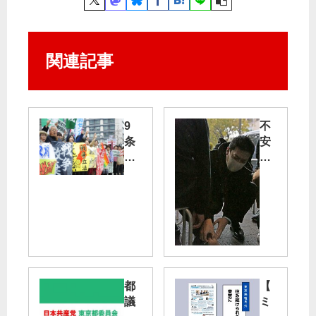
関連記事
9
不
条
安
破
あ
壊
る
の
人
「
に
戦
展
争
望
立
示
法
す
」
／
都
【
国
谷
議
ミ
会
川