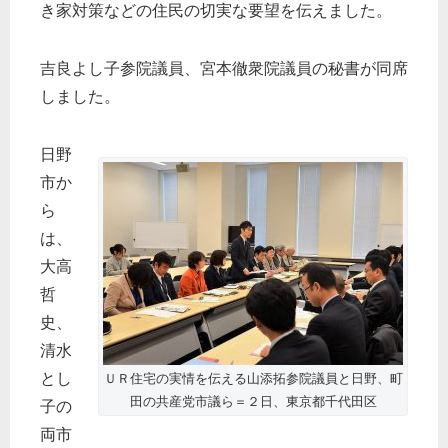
き家対策などの住民の切実な要望を伝えました。
吉良よし子参院議員、宮本徹衆院議員の秘書が同席
しました。
日野
市か
ら
は、
大高
哲
史、
清水
とし
ＵＲ住宅の実情を伝える山添拓参院議員と日野、町
田の共産党市議ら＝２日、東京都千代田区
子の
両市