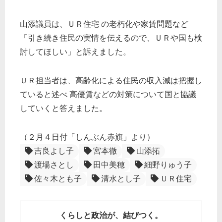
山添議員は、ＵＲ住宅 の老朽化や家賃問題など
「引き続き住民の実情を伝えるので、ＵＲや国も検
討してほしい」と訴えました。
ＵＲ担当者は、高齢化による住民の収入減は把握し
ていると述べ 高優賃などの対策について国と協議
していくと答えました。
（２月４日付「しんぶん赤旗」より）
吉良よし子
宮本徹
山添拓
渡場さとし
田中美穂
細野りゅう子
佐々木とも子
清水とし子
ＵＲ住宅
くらしと政治が、結びつく。