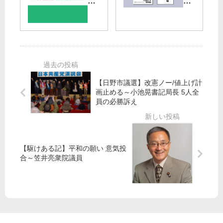
補
ニ
前
智
選
ビ
で
行
大
ラ
「
・
田
】
許
衆
区
住
す
院
宅
な
東
森
費
」
京
氏
負
【日野市議選】改憲ノー/値上げ計
コ
比
の
担
画止める～小池晃書記局長 5人全
ー
例
支
軽
員の必勝訴え
ル
候
援
減
補
発
し
表
て
、
【駆けある記】平和の願い 意気投
住
合～笠井亮衆院議員
み
続
け
ら
れ
る