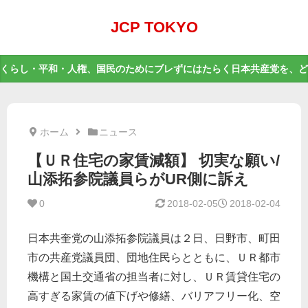
JCP TOKYO
くらし・平和・人権、国民のためにブレずにはたらく日本共産党を、ど
ホーム
ニュース
【ＵＲ住宅の家賃減額】 切実な願い/
山添拓参院議員らがUR側に訴え
0
2018-02-05
2018-02-04
日本共奎党の山添拓参院議員は２日、日野市、町田
市の共産党議員団、団地住民らとともに、ＵＲ都市
機構と国土交通省の担当者に対し、ＵＲ賃貸住宅の
高すぎる家賃の値下げや修繕、バリアフリー化、空