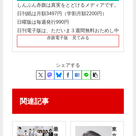
しんぶん赤旗は真実をとどけるメディアです。
日刊紙は月額3497円（学割月額2200円）
日曜版は毎週発行990円
日刊電子版は、ただいま３週間無料おためし中
赤旗電子版 見てみる
シェアする
関連記事
最
東
賃
京