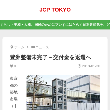
JCP TOKYO
くらし・平和・人権、国民のためにブレずにはたらく日本共産党を、ど
ホーム
ニュース
豊洲整備未完了～交付金を返還へ
0
2018-01-30
東京
都の
築地
市場
（中