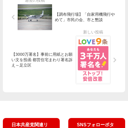
ど
公
平
教
に
約
和
育
【調布飛行場】「自家用機飛行や
要
大
委
めて」市民の会、市と懇談
請
行
員
進
会
が
が
出
中
発
止
【3000万署名】事前に用紙とお願
を
い文を投函 都営住宅まわり署名訴
通
え～足立区
知
日本共産党関連リ
SNSフォローボタ