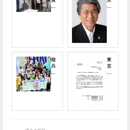
15
か
00
ら
円
２
す
５
み
０
や
キ
か
ロ
に
圏
内
核
東
党
兵
京
都
原
器
五
議
発
禁
輪
団
廃
止
学
が
炉
条
校
東
を
約
連
京
鳥
の
携
労
越
実
観
働
候
現
戦
局
補
求
／
な
が
め
都