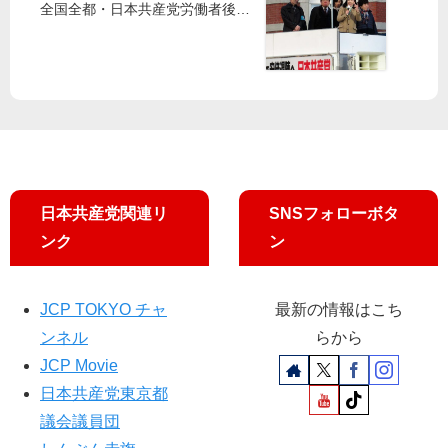
求
全国全都・日本共産党労働者後援
合
め
会
め
集
ぐ
会
ろ
日
・
野
せ
市
た
が
や
日本共産党関連リ
SNSフォローボタ
」
集
ンク
ン
会
JCP TOKYO チャ
最新の情報はこち
ンネル
らから
JCP Movie
日本共産党東京都
議会議員団