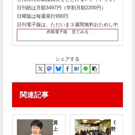
日刊紙は月額3497円（学割月額2200円）
日曜版は毎週発行990円
日刊電子版は、ただいま３週間無料おためし中
赤旗電子版 見てみる
シェアする
関連記事
賃
《
上
野