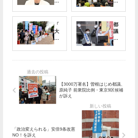
げ
党
直
共
接
闘
支
》
「
都
援
野
大
議
を
党
型
選
統
ご
勝
都
一
み
利
議
候
焼
へ
会
補
却
党
代
の
施
幹
表
実
設
部
質
現
【3000万署名】曽根はじめ都議、
凍
・
問
・
原純子 前衆院比例・東京9区候補
結
議
で
勝
が訴え
を
員
里
利
」
奮
吉
を
話
闘
氏
「
し
市
合
「政治変えられる」安倍9条改憲
民
い
NO！を訴え
連