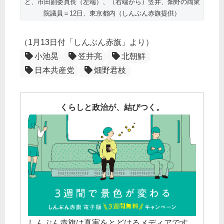
と、市田副委員長（左端）、（右端から）笠井、畑野の両衆
院議員＝12日、東京都内（しんぶん赤旗提供）
（1月13日付「しんぶん赤旗」より）
小池晃
笠井亮
北朝鮮
日本共産党
畑野君枝
くらしと政治が、結びつく。
しんぶん赤旗は真実をとどけるメディアです。