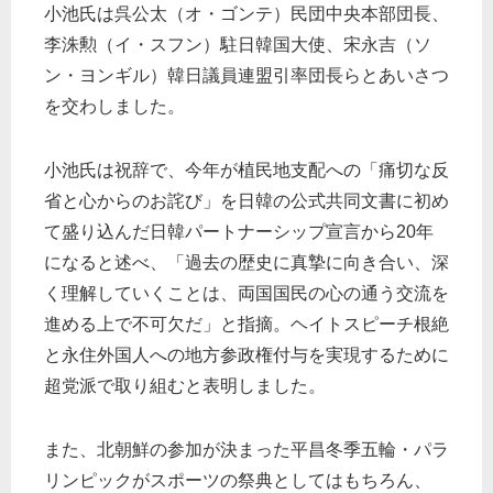
小池氏は呉公太（オ・ゴンテ）民団中央本部団長、
李洙勲（イ・スフン）駐日韓国大使、宋永吉（ソ
ン・ヨンギル）韓日議員連盟引率団長らとあいさつ
を交わしました。
小池氏は祝辞で、今年が植民地支配への「痛切な反
省と心からのお詫び」を日韓の公式共同文書に初め
て盛り込んだ日韓パートナーシップ宣言から20年
になると述べ、「過去の歴史に真摯に向き合い、深
く理解していくことは、両国国民の心の通う交流を
進める上で不可欠だ」と指摘。ヘイトスピーチ根絶
と永住外国人への地方参政権付与を実現するために
超党派で取り組むと表明しました。
また、北朝鮮の参加が決まった平昌冬季五輪・パラ
リンピックがスポーツの祭典としてはもちろん、