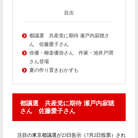
目次
都議選 共産党に期待 瀬戸内寂聴さ
ん 佐藤愛子さん
俳優・柳楽優弥さん 作家・池井戸潤
さん登場
夏の作り置きおかずも
都議選 共産党に期待 瀬戸内寂聴
さん 佐藤愛子さん
注目の東京都議選が
23
日告示（
7
月
2
日投票）され