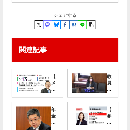
シェアする
関連記事
【
教
メ
員
デ
不
ィ
足
ア
出
調
年
【
演
査
金
参
】
続
資
院
9
け
金
本