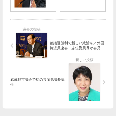
月
よ
で
会
13
吉
投
議
日
良
機
】
、
氏
や
1/2
志
め
4
位
削
よ
14:
和
減
参
40
都議選勝利で新しい政治を／外国
夫
や
院
～
特派員協会 志位委員長が会見
委
め
委
吉
員
定
で
良
長
数
小
参
・
増
池
院
衆
や
議
議
院
し
員
員
武蔵野市議会で初の共産党議長誕
議
て
が
生
員
質
が
問
ラ
ジ
オ