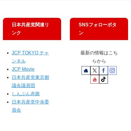
日
本
「
岩
日本共産党関連リ
SNSフォローボタ
瀬
ンク
ン
惠
子
の
JCP TOKYO チャ
最新の情報はこち
ス
マ
ンネル
らから
ー
JCP Movie
ト
日本共産党東京都
ニ
ュ
議会議員団
ー
しんぶん赤旗
ス
日本共産党中央委
」
員会
に
出
演
し