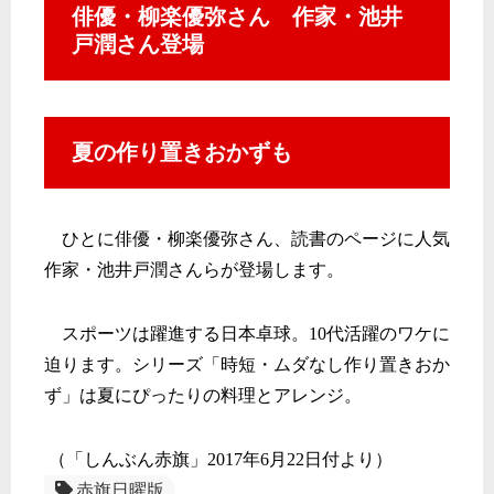
俳優・柳楽優弥さん 作家・池井
戸潤さん登場
夏の作り置きおかずも
ひとに俳優・柳楽優弥さん、読書のページに人気
作家・
池井戸潤さんらが登場します。
スポーツは躍進する日本卓球。
10
代活躍のワケに
迫ります。
シリーズ「時短・ムダなし作り置きおか
ず」
は夏にぴったりの料理とアレンジ。
（「しんぶん赤旗」2017年6月22日付より）
赤旗日曜版