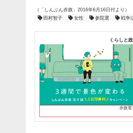
（「しんぶん赤旗」2016年6月16日付より）
田村智子
女性
参院選
戦争
くらしと政
赤旗電