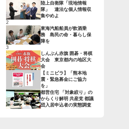
陸上自衛隊「現地情報
隊」 違法な個人情報収
集やめよ
東海汽船船員が飲酒乗
務 島民の命・暮らし保
障を
しんぶん赤旗 囲碁・将棋
大会 東京都内の地区大
会
【ミニビラ】「熊本地
震・緊急募金にご協力
を」
都営住宅 「対象絞り」の
からくり解明 共産党 都議
団入居申込者の実態調査