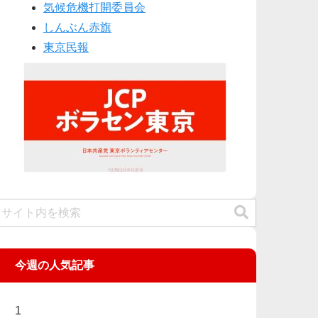
気候危機打開委員会
しんぶん赤旗
東京民報
今週の人気記事