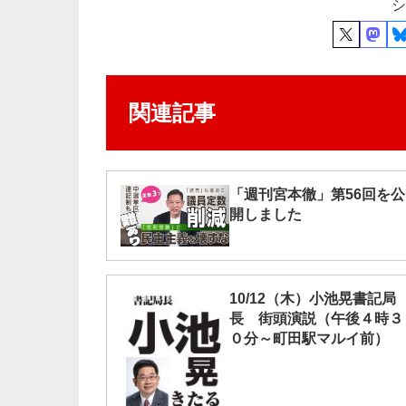
シ
関連記事
「週刊宮本徹」第56回を公
開しました
10/12（木）小池晃書記局
長 街頭演説（午後４時３
０分～町田駅マルイ前）