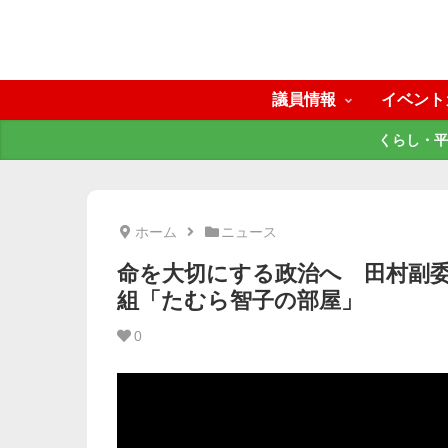
議員情報
イベント
くらし・平
ホーム
ニュース
命を大切にする政治へ 田村副委
組「たむら智子の部屋」
0