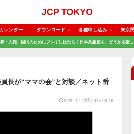
JCP TOKYO
カレンダー
ダウンロード
各種申し込み
東京
和・人権、国民のためにブレずにはたらく日本共産党を、どうか応援し
員長が“ママの会”と対談／ネット番
2020-12-22
2016-06-16