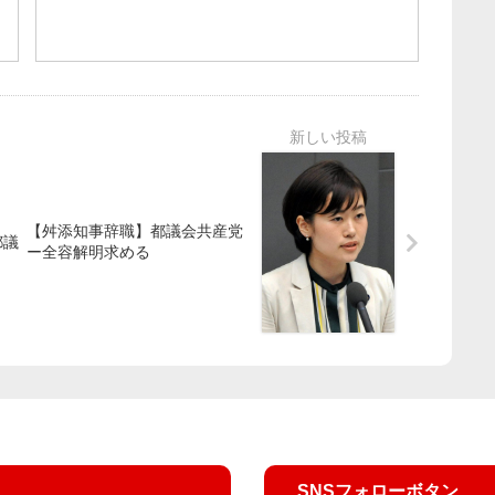
【舛添知事辞職】都議会共産党
都議
ー全容解明求める
SNSフォローボタン