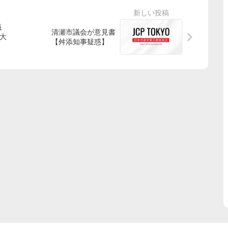
議
清瀬市議会が意見書
”大
【舛添知事疑惑】