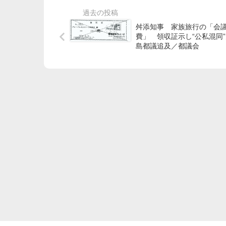
舛添知事 家族旅行の「会
費」 領収証示し“公私混同
島都議追及／都議会