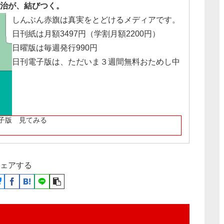
治が、結びつく。
しんぶん赤旗は真実をとどけるメディアです。
日刊紙は月額3497円（学割月額2200円）
日曜版は毎週発行990円
日刊電子版は、ただいま３週間無料おためし中
子版 見てみる
ェアする