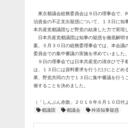
東京都議会総務委員会は９日の理事会で、舛
治資金の不正支出疑惑について、１３日に知
本共産党都議団など野党の結束した力で実現
日本共産党都議団は知事の疑惑を徹底解明す
案。５月３０日の総務委理事会では、本会議
委員会での集中審議の実施を求めていました
９日の理事会では日本共産党の清水ひで子都
は、１３日には資料要求を行うだけにとどめ
果、野党共同の力で１３日に集中審議を行う
催することを決めました。
（「しんぶん赤旗」２０１６年６月１０日付
都議団
都議会
舛添知事疑惑