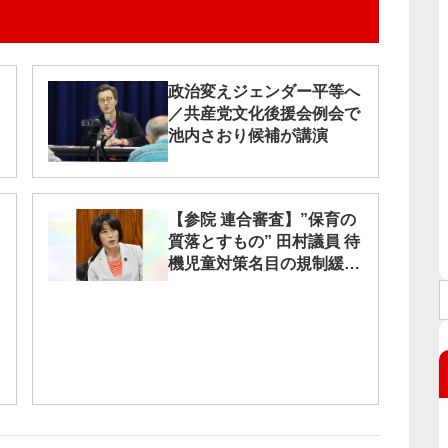
政治変えジェンダー平等へ
／共産党文化後援会例会で
池内さおり候補が講演
【参院 連合審査】”保育の
質落とすもの” 田村議員 待
機児童対策名目の規制緩和
を批判