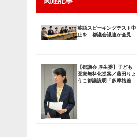
関連記事
英語スピーキングテスト中
止を 都議会議連が会見
【都議会 厚生委】子ども
医療無料化提案／藤田りょ
うこ都議説明「多摩格差な
くす」