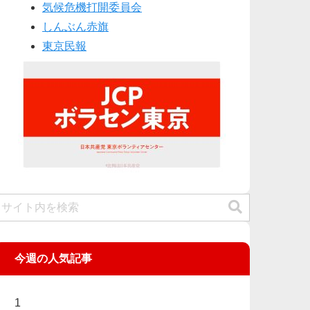
気候危機打開委員会
しんぶん赤旗
東京民報
今週の人気記事