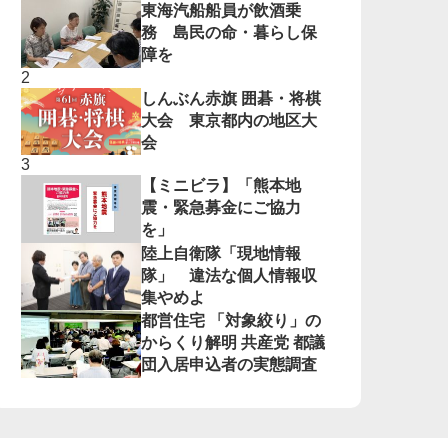
東海汽船船員が飲酒乗
務 島民の命・暮らし保
障を
しんぶん赤旗 囲碁・将棋
大会 東京都内の地区大
会
【ミニビラ】「熊本地
震・緊急募金にご協力
を」
陸上自衛隊「現地情報
隊」 違法な個人情報収
集やめよ
都営住宅 「対象絞り」の
からくり解明 共産党 都議
団入居申込者の実態調査