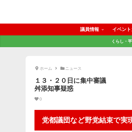
議員情報
イベント
くらし・平
ホーム
ニュース
１３・２０日に集中審議
舛添知事疑惑
0
党都議団など野党結束で実