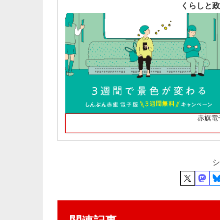
くらしと政
赤旗電
シ