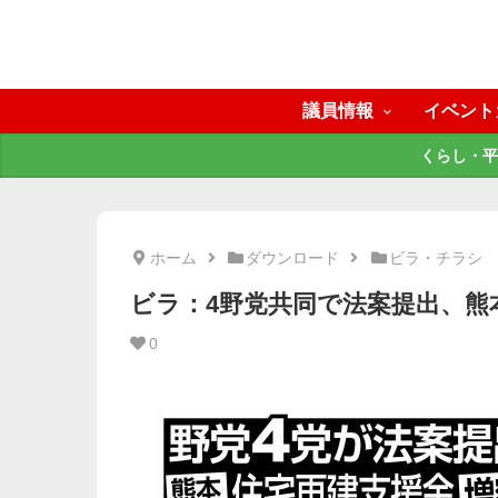
議員情報
イベント
くらし・平
ホーム
ダウンロード
ビラ・チラシ
ビラ：4野党共同で法案提出、熊
0