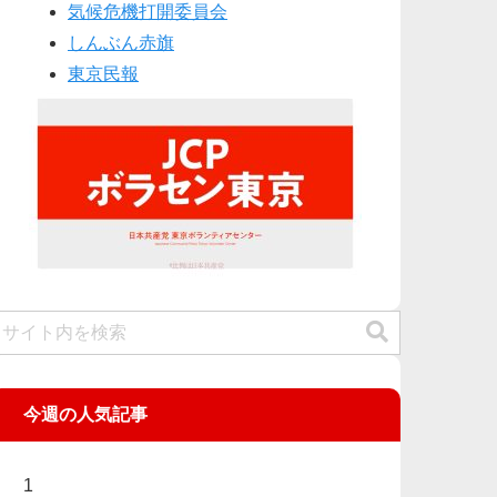
気候危機打開委員会
しんぶん赤旗
東京民報
今週の人気記事