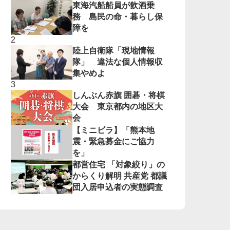
東海汽船船員が飲酒乗
務 島民の命・暮らし保
障を
陸上自衛隊「現地情報
隊」 違法な個人情報収
集やめよ
しんぶん赤旗 囲碁・将棋
大会 東京都内の地区大
会
【ミニビラ】「熊本地
震・緊急募金にご協力
を」
都営住宅 「対象絞り」の
からくり解明 共産党 都議
団入居申込者の実態調査