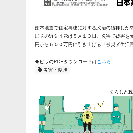
熊本地震で住宅再建に対する政治の後押しが
民党の野党４党は５月１３日、災害で被害を
円から５００万円に引き上げる「被災者生活
◆ビラのPDFダウンロードは
こちら
災害・復興
くらしと政