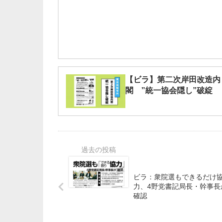
で前進が
【ビラ】第二次岸田改造内
閣 ”統一協会隠し”破綻
ビラ：衆院選もできるだけ
力、4野党書記局長・幹事長
確認