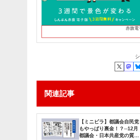
赤旗電
シ
関連記事
【ミニビラ】都議会自民党
もやっぱり裏金！？─12月
都議会・日本共産党の質問