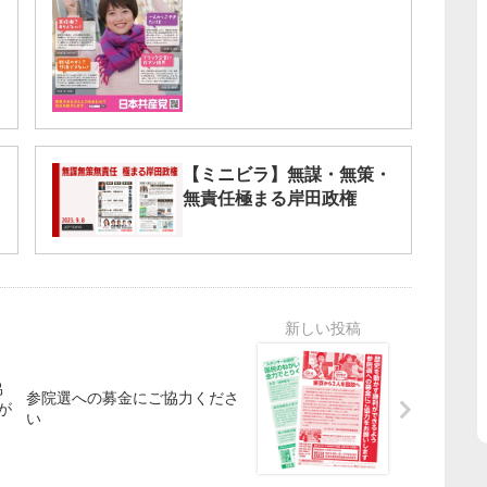
【ミニビラ】無謀・無策・
無責任極まる岸田政権
協
参院選への募金にご協力くださ
が
い