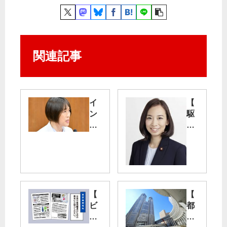
関連記事
イ
【
ン
駆
ボ
け
イ
あ
ス
る
廃
記
止
】
せ
吉
よ
良
【
【
よ
ビ
都
し
ラ
議
子