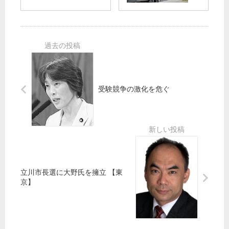
】
会
参
日
】
院
本
都
議
共
営
員
産
空
“女
党
港
性
躍
条
の
進
例
人
受験競争の激化を危ぐ
の
改
権
た
正
ま
め
／
も
の
墜
る
募
落
希
金
で
望”
へ
損
の
壊
立川市長選に大野氏を擁立 【東
ご
の
京】
協
住
力
宅
の
再
お
建