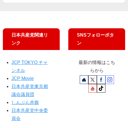
願
支
い
援
日本共産党関連リ
SNSフォローボタ
ンク
ン
JCP TOKYO チャ
最新の情報はこち
ンネル
らから
JCP Movie
日本共産党東京都
議会議員団
しんぶん赤旗
日本共産党中央委
員会