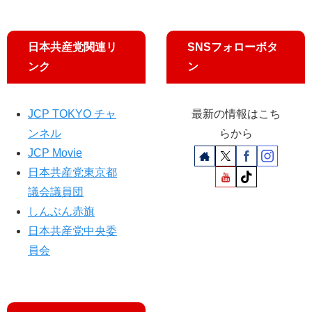
に
臨
80
時
人
国
日本共産党関連リ
SNSフォローボタ
会
ンク
ン
開
く
の
JCP TOKYO チャ
最新の情報はこち
が
ンネル
らから
筋
JCP Movie
日本共産党東京都
議会議員団
しんぶん赤旗
日本共産党中央委
員会