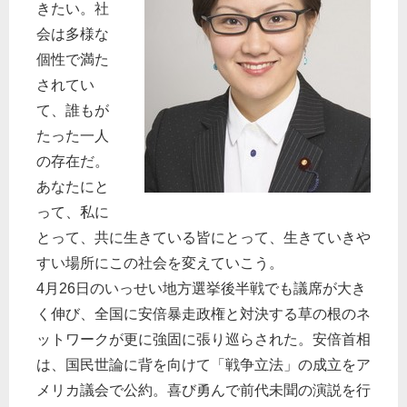
きたい。社
会は多様な
個性で満た
されてい
て、誰もが
たった一人
の存在だ。
あなたにと
って、私に
とって、共に生きている皆にとって、生きていきや
すい場所にこの社会を変えていこう。
4月26日のいっせい地方選挙後半戦でも議席が大き
く伸び、全国に安倍暴走政権と対決する草の根のネ
ットワークが更に強固に張り巡らされた。安倍首相
は、国民世論に背を向けて「戦争立法」の成立をア
メリカ議会で公約。喜び勇んで前代未聞の演説を行