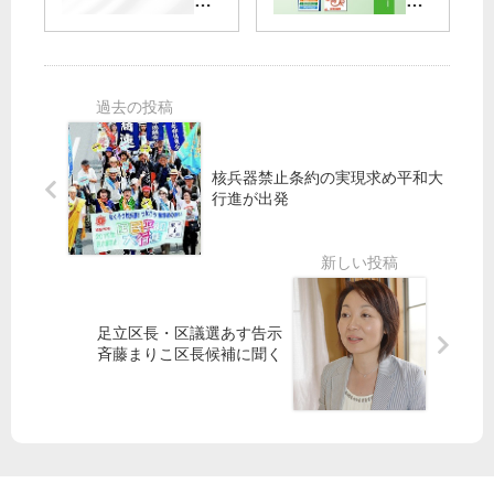
京
第
Ｇ
市
一
ｏ
笠
議
弾
Ｔ
井
選
プ
ｏ
・
の
ラ
感
宮
勝
ス
染
本
利
タ
把
・
を
ー
握
山
核兵器禁止条約の実現求め平和大
で
行進が出発
の
添
森
き
仕
氏
住
ま
組
ら
孝
し
み
調
明
た
を
査
候
／
足立区長・区議選あす告示
補
小
斉藤まりこ区長候補に聞く
の
池
「
晃
つ
書
ど
記
い
局
」
長