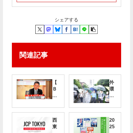
シェアする
関連記事
【
外
Ｂ
環
Ｓ
道
番
の
組
陥
出
没
西
20
演
現
東
25
】
場