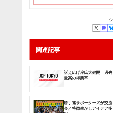
シ
関連記事
訴え広げ岸氏大健闘 過去
最高の得票率
勝手連サポーターズが交流
会／特徴生かしアイデア多