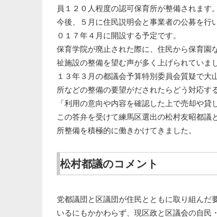
員１２０人程度の認可保育所が整備されます
今後、５月に住民説明会と事業者の公募を行
０１７年４月に開設する予定です。
保育学院が廃止された際に、住民から保育園
祉施設の整備を望む声が多く上げられていま
１３年３月の都議会予算特別委員会質疑で大
所などの整備の要望がだされたらどう対応す
「利用の意向や内容を確認した上で売却や貸
この答弁を受けて練馬区選出の松村友昭都議
所整備を積極的に働きかけてきました。
松村都議のコメント
党都議団と区議団が住民とともに取り組んだ
いるにもかかわらず、現区政と区議会の自民