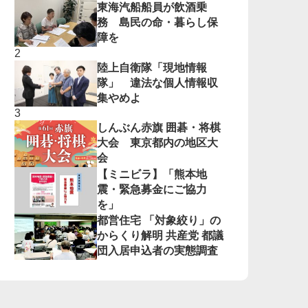
東海汽船船員が飲酒乗
務 島民の命・暮らし保
障を
陸上自衛隊「現地情報
隊」 違法な個人情報収
集やめよ
しんぶん赤旗 囲碁・将棋
大会 東京都内の地区大
会
【ミニビラ】「熊本地
震・緊急募金にご協力
を」
都営住宅 「対象絞り」の
からくり解明 共産党 都議
団入居申込者の実態調査