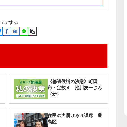
ェアする
《都議候補の決意》町田
市・定数４ 池川友一さん
（新）
住民の声届ける６議席 豊
島区