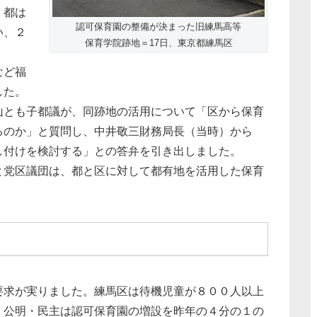
。都は
認可保育園の整備が決まった旧練馬高等
い、２
保育学院跡地＝17日、東京都練馬区
など福
した。
山とも子都議が、同跡地の活用について「区から保育
るのか」と質問し、中井敬三財務局長（当時）から
し付けを検討する」との答弁を引き出しました。
と党区議団は、都と区に対して都有地を活用した保育
要求が実りました。練馬区は待機児童が８００人以上
・公明・民主は認可保育園の増設を昨年の４分の１の