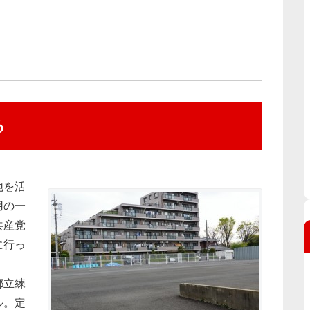
る
地を活
用の一
共産党
に行っ
都立練
ル。定