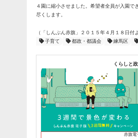
４園に縮小させました。希望者全員が入園で
尽くします。
（「しんぶん赤旗」２０１５年４月１８日付
子育て
都政・都議会
練馬区
くらしと政
赤旗電