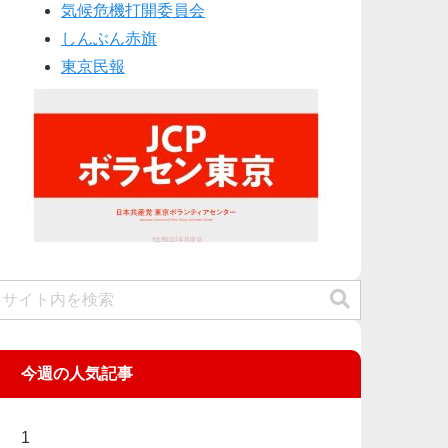
気候危機打開委員会
しんぶん赤旗
東京民報
今週の人気記事