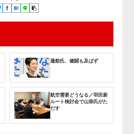
蓮舫氏、健闘も及ばず
航空需要どうなる／羽田新
ルート検討会で山添氏がた
だす