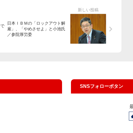
日本ＩＢＭの「ロックアウト解
市で
雇」、「やめさせよ」と小池氏
／参院厚労委
SNSフォローボタン