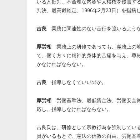
いると批判。不合理な内容や人格権を侵害す
判決、最高裁確定、1996年2月23日）を指摘
吉良
業務に関連性のない苦行を強いるような
厚労相
業務上の研修であっても、職務上の地
て、働く方々に精神的身体的苦痛を与え、尊
かなければならない。
吉良
指導しなくていいのか。
厚労相
労働基準法、最低賃金法、労働安全衛
応し、指導しなければならない。
吉良氏は、研修として宗教行為を強制してい
員がいるもとで、憲法の信教の自由、労働基