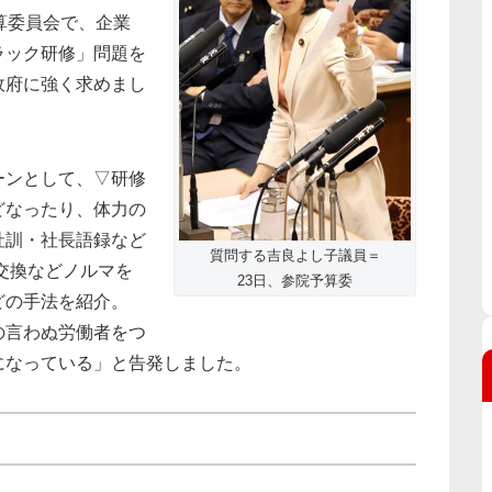
算委員会で、企業
ラック研修」問題を
政府に強く求めまし
ーンとして、▽研修
どなったり、体力の
社訓・社長語録など
質問する吉良よし子議員＝
刺交換などノルマを
23日、参院予算委
どの手法を紹介。
の言わぬ労働者をつ
になっている」と告発しました。