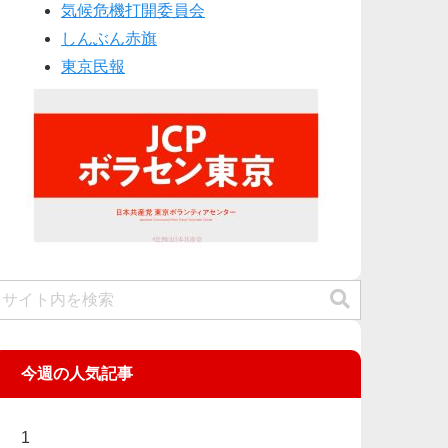
気候危機打開委員会
しんぶん赤旗
東京民報
今週の人気記事