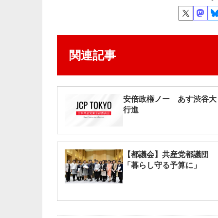
関連記事
安倍政権ノー あす渋谷大
行進
【都議会】共産党都議団
「暮らし守る予算に」