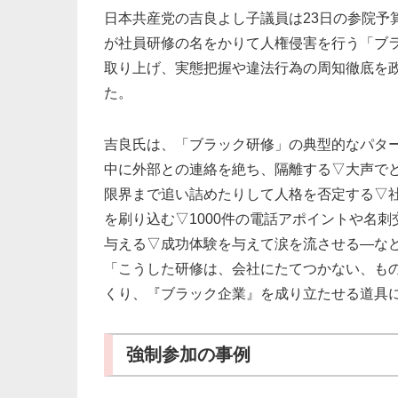
日本共産党の吉良よし子議員は23日の参院予
が社員研修の名をかりて人権侵害を行う「ブ
取り上げ、実態把握や違法行為の周知徹底を
た。
吉良氏は、「ブラック研修」の典型的なパタ
中に外部との連絡を絶ち、隔離する▽大声で
限界まで追い詰めたりして人格を否定する▽
を刷り込む▽1000件の電話アポイントや名
与える▽成功体験を与えて涙を流させる―な
「こうした研修は、会社にたてつかない、も
くり、『ブラック企業』を成り立たせる道具
強制参加の事例