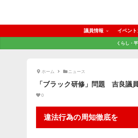
議員情報
イベント
くらし・平
ホーム
ニュース
「ブラック研修」問題 吉良議
0
違法行為の周知徹底を