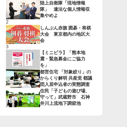
陸上自衛隊「現地情報
隊」 違法な個人情報収
集やめよ
しんぶん赤旗 囲碁・将棋
大会 東京都内の地区大
会
【ミニビラ】「熊本地
震・緊急募金にご協力
を」
都営住宅 「対象絞り」の
からくり解明 共産党 都議
団入居申込者の実態調査
住民「子どもの遊び場、
守って」武蔵野市 石神
井川上流地下調節池