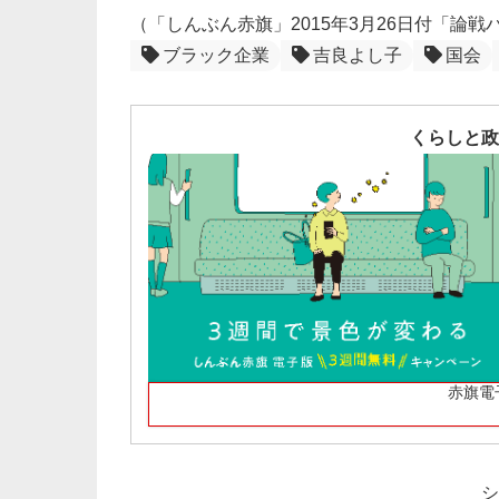
（「しんぶん赤旗」2015年3月26日付「論
ブラック企業
吉良よし子
国会
くらしと政
赤旗電
シ