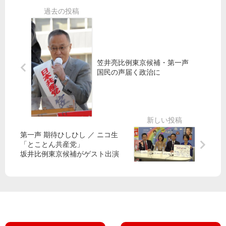
予
頭
ジ
算
で
ス
尾
案
訴
な
崎
え
ど
都
米
議
国
ら
笠井亮比例東京候補・第一声
製
防
国民の声届く政治に
武
衛
器
省
爆
に
買
不
い
具
第一声 期待ひしひし ／ ニコ生
将
合
「とことん共産党」
来
た
坂井比例東京候補がゲスト出演
の
だ
つ
す
け
1.5
兆
円