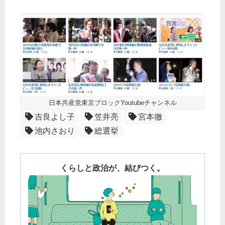
日本共産党東京ブロックYoutubeチャンネル
吉良よし子
笠井亮
宮本徹
池内さおり
総選挙
くらしと政治が、結びつく。