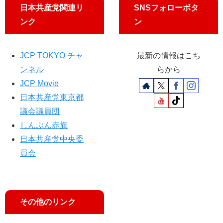
／
日本共産党関連リ
SNSフォローボタ
宮
ンク
ン
本
徹
議
JCP TOKYO チャ
最新の情報はこち
員
が
ンネル
らから
追
JCP Movie
及
日本共産党東京都
議会議員団
しんぶん赤旗
日本共産党中央委
員会
その他のリンク