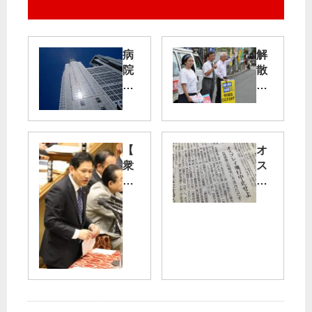
病
解
院
散
独
・
法
総
化
選
・
挙
大
で
【
オ
型
審
衆
ス
道
判
院
プ
路
を
予
レ
を
算
イ
推
曽
委
飛
進
根
】
行
都
都
陸
中
21
議
上
止
年
ら
イ
せ
度
街
ー
よ