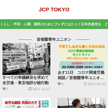
JCP TOKYO
くらし・平和・人権、国民のためにブレずにはたらく日本共産党を、ど
首都圏青年ユニオン
あす11日 コロナ関連労働
すべての争議解決を求めて
相談／首都圏青年ユニオン
全労連・東京地評が総行動
が実施
0
2021-09-10
0
2021-12-27