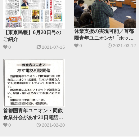
休業支援の実現可能／首都
【東京民報】6月20日号の
圏青年ユニオンが「ホット
ご紹介
ライン」への相談を呼びか
0
2021-03-12
0
2021-07-15
け
首都圏青年ユニオン・同飲
食業分会があす21日電話相
談を開催
0
2021-02-20