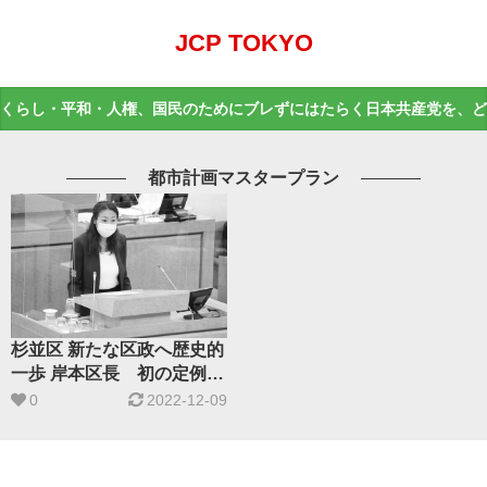
JCP TOKYO
くらし・平和・人権、国民のためにブレずにはたらく日本共産党を、ど
都市計画マスタープラン
杉並区 新たな区政へ歴史的
一歩 岸本区長 初の定例議
会が閉会
0
2022-12-09