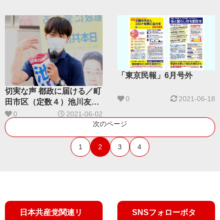
「東京民報」6月号外
切実な声 都政に届ける／町
0
2021-06-18
田市区（定数４）池川友一
予定候補（３６）現 有力
0
2021-06-02
９氏 白熱の争い
次のページ
1
2
3
4
日本共産党関連リ
SNSフォローボタ