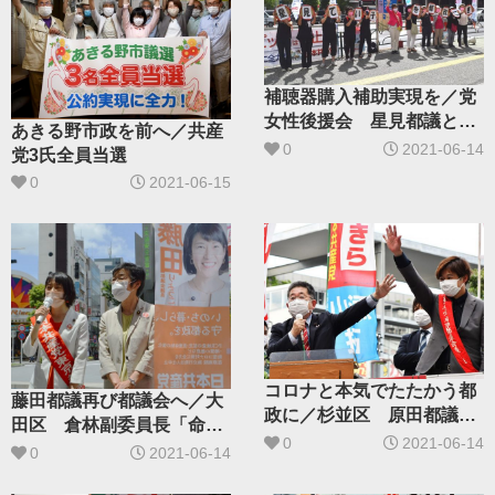
補聴器購入補助実現を／党
女性後援会 星見都議と街
あきる野市政を前へ／共産
角トーク
0
2021-06-14
党3氏全員当選
0
2021-06-15
コロナと本気でたたかう都
藤田都議再び都議会へ／大
政に／杉並区 原田都議再
田区 倉林副委員長「命守
選を小池書記局長訴え
0
2021-06-14
る議席」
0
2021-06-14