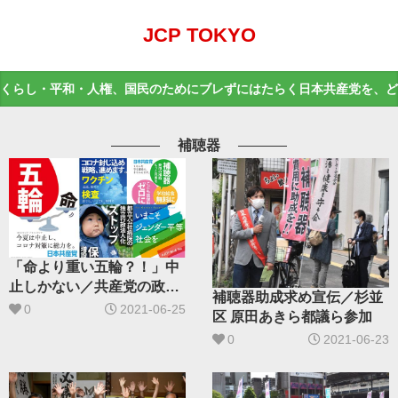
JCP TOKYO
くらし・平和・人権、国民のためにブレずにはたらく日本共産党を、ど
補聴器
「命より重い五輪？！」中
止しかない／共産党の政策
補聴器助成求め宣伝／杉並
ポスター紹介
0
2021-06-25
区 原田あきら都議ら参加
0
2021-06-23