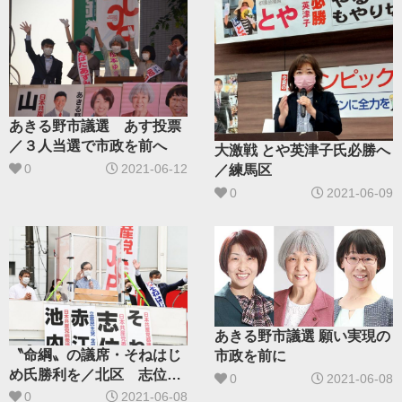
あきる野市議選 あす投票
／３人当選で市政を前へ
大激戦 とや英津子氏必勝へ
0
2021-06-12
／練馬区
0
2021-06-09
あきる野市議選 願い実現の
〝命綱〟の議席・そねはじ
市政を前に
め氏勝利を／北区 志位委
0
2021-06-08
員長が訴え
0
2021-06-08