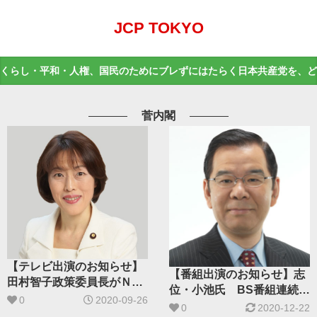
JCP TOKYO
くらし・平和・人権、国民のためにブレずにはたらく日本共産党を、ど
菅内閣
【テレビ出演のお知らせ】
【番組出演のお知らせ】志
田村智子政策委員長がＮＨ
位・小池氏 BS番組連続出
Ｋ「日曜討論」に出演
0
2020-09-26
演へ
0
2020-12-22