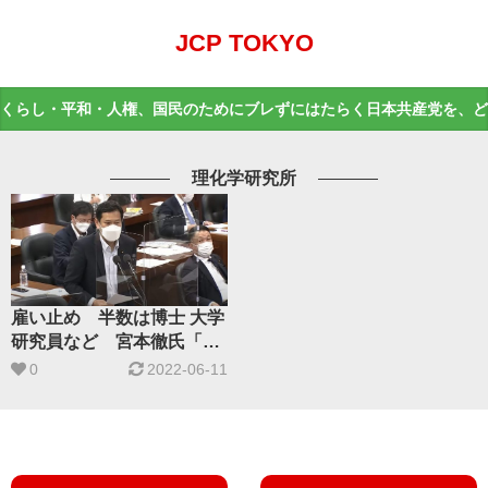
JCP TOKYO
くらし・平和・人権、国民のためにブレずにはたらく日本共産党を、ど
理化学研究所
雇い止め 半数は博士 大学
研究員など 宮本徹氏「大
きな損失」
0
2022-06-11