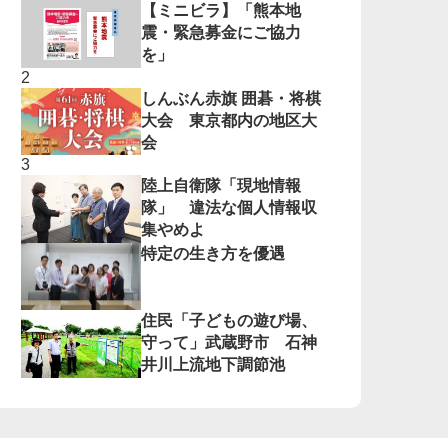
【ミニビラ】「熊本地
震・緊急募金にご協力
を」
しんぶん赤旗 囲碁・将棋
大会 東京都内の地区大
会
陸上自衛隊「現地情報
隊」 違法な個人情報収
集やめよ
特定の生き方を優遇
住民「子どもの遊び場、
守って」武蔵野市 石神
井川上流地下調節池