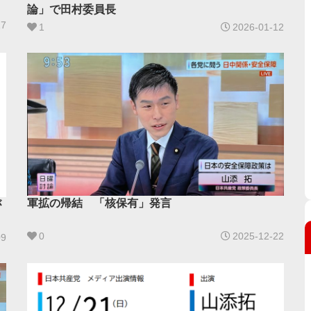
論」で田村委員長
17
1
2026-01-12
軍拡の帰結 「核保有」発言
が
0
2025-12-22
09