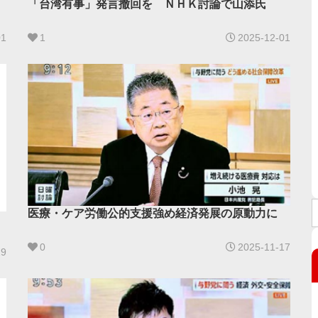
「台湾有事」発言撤回を ＮＨＫ討論で山添氏
01
1
2025-12-01
医療・ケア労働公的支援強め経済発展の原動力に
0
2025-11-17
29