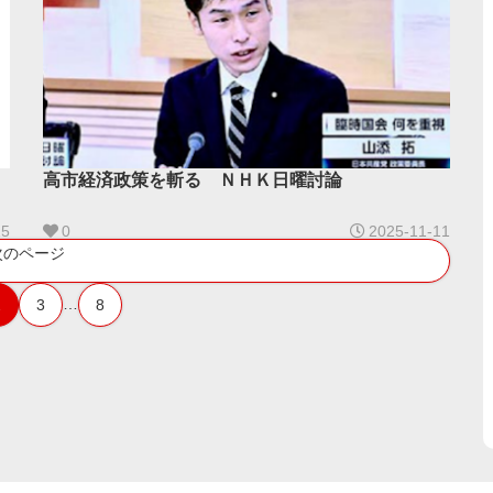
高市経済政策を斬る ＮＨＫ日曜討論
15
0
2025-11-11
次のページ
…
2
3
8