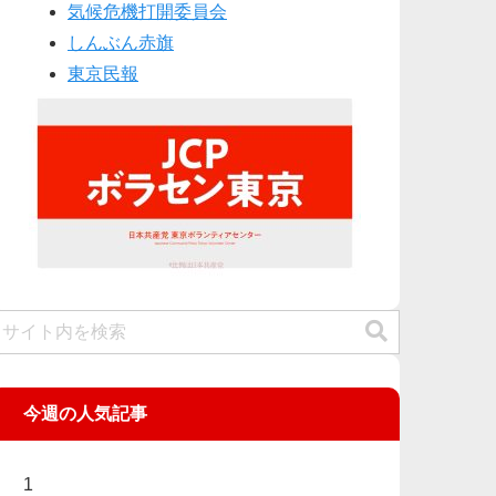
気候危機打開委員会
しんぶん赤旗
東京民報
今週の人気記事