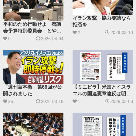
イラン攻撃 協力要請なら
平和のため行動せよ 都議
拒否を
会予算特別委員会 とや
2
2026-03-10
氏、知事に迫る
0
2026-04-04
「週刊宮本徹」第68回が公
【ミニビラ】米国とイスラ
開されました
エルの国連憲章違反は明白
─先制攻撃即時中止求めよ
25
2026-03-18
1
2026-03-03