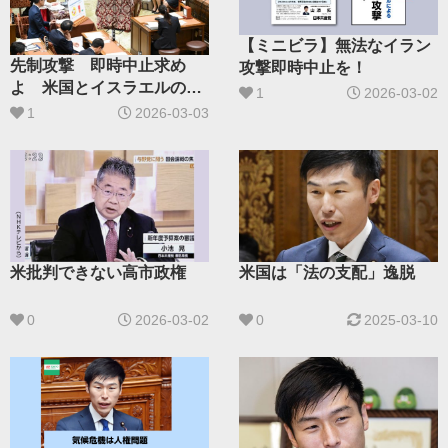
【ミニビラ】無法なイラン
先制攻撃 即時中止求め
攻撃即時中止を！
よ 米国とイスラエルの国
1
2026-03-02
連憲章違反は明白
1
2026-03-03
米批判できない高市政権
米国は「法の支配」逸脱
0
2026-03-02
0
2025-03-10