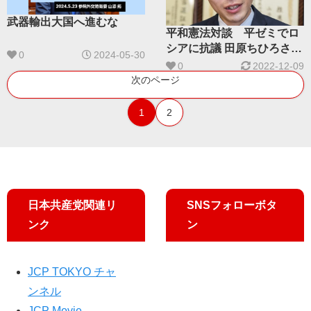
武器輸出大国へ進むな
平和憲法対談 平ゼミでロ
シアに抗議 田原ちひろさん
0
2024-05-30
日本共産党参院議員 山添拓
0
2022-12-09
さん
次のページ
1
2
日本共産党関連リ
SNSフォローボタ
ンク
ン
JCP TOKYO チャ
ンネル
JCP Movie