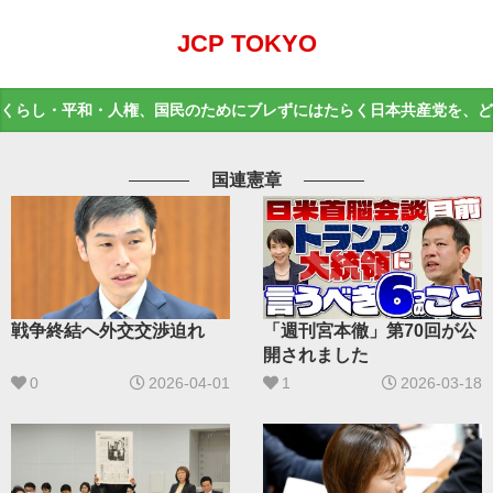
JCP TOKYO
くらし・平和・人権、国民のためにブレずにはたらく日本共産党を、ど
国連憲章
戦争終結へ外交交渉迫れ
「週刊宮本徹」第70回が公
開されました
0
2026-04-01
1
2026-03-18