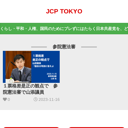
JCP TOKYO
くらし・平和・人権、国民のためにブレずにはたらく日本共産党を、ど
参院憲法審
１票格差是正の観点で 参
院憲法審で山添議員
0
2023-11-16