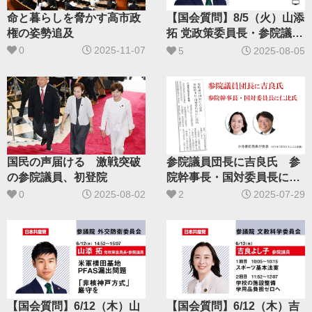
命と暮らしを脅かす高市政
【国会質問】8/5（火）山添
権の姿勢追及
拓 党政策委員長・参院議員
が参議院・予算委員会で質
0
2025-11-07
5
2025-08-05
問します
国民の声届ける 激戦突破
参院議員団長に吉良氏 参
の参院議員、初登院
院幹事長・国対委員長に仁
比氏
0
2025-08-02
2
2025-07-29
【国会質問】6/12（木）山
【国会質問】6/12（木）吉