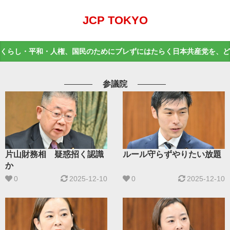
JCP TOKYO
くらし・平和・人権、国民のためにブレずにはたらく日本共産党を、ど
参議院
片山財務相 疑惑招く認識
ルール守らずやりたい放題
か
0
2025-12-10
0
2025-12-10