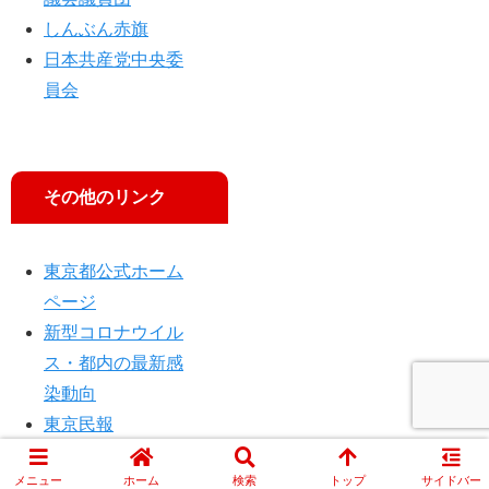
しんぶん赤旗
日本共産党中央委
員会
その他のリンク
東京都公式ホーム
ページ
新型コロナウイル
ス・都内の最新感
染動向
東京民報
メニュー
ホーム
検索
トップ
サイドバー
© 2014 JCP TOKYO.