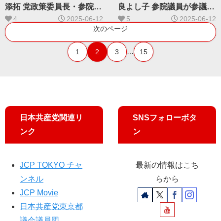
添拓 党政策委員長・参院議
良よし子 参院議員が参議
員が参議院・外交防衛委員
院・文教科学委員会で質問
4
2025-06-12
5
2025-06-12
会で質問します
します
次のページ
…
1
2
3
15
日本共産党関連リ
SNSフォローボタ
ンク
ン
JCP TOKYO チャ
最新の情報はこち
ンネル
らから
JCP Movie
日本共産党東京都
議会議員団