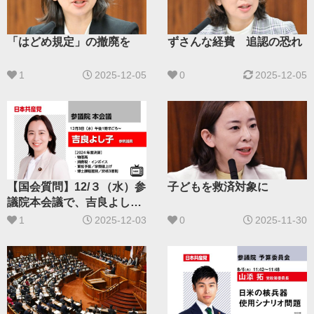
「はどめ規定」の撤廃を
ずさんな経費 追認の恐れ
1
2025-12-05
0
2025-12-05
【国会質問】12/３（水）参
子どもを救済対象に
議院本会議で、吉良よし子
参議院議員が質問します
1
2025-12-03
0
2025-11-30