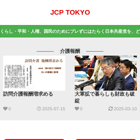
JCP TOKYO
くらし・平和・人権、国民のためにブレずにはたらく日本共産党を、ど
介護報酬
訪問介護報酬増求める
大軍拡で暮らしも財政も破
綻
0
2025-07-15
0
2025-03-10