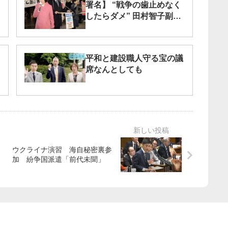
署名】 “戦争の歯止めなく
したらダメ” 田村智子副委
員長、塩川鉄也衆院議員ら
訴え
平和と建設職人守る宝の議
席なんとしても
ウクライナ演習 海自秘密裏参
加 紛争国派遣「前代未聞」