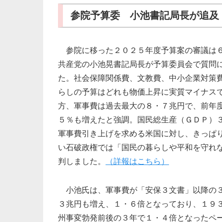
参院予算委 小池書記局長が追及
参院に移った２０２５年度予算案の審議は
共産党の小池晃書記局長が予算委員会で質問
た。社会保障関係費、文教費、中小企業対策
らしの予算はどれも物価上昇に実質マイナス
方、軍事費は過去最大の８・７兆円で、前年
５％も増えたと強調。国民総生産（ＧＤＰ）
軍事費引き上げを求める米国に対し、きっぱ
い石破政権では「国民の暮らしや平和を守れ
判しました。
（詳報はこちら）
小池氏は、軍事費が「安保３文書」以降の
３兆円も増え、１・６倍となっており、１９
州事変勃発前後の３年で１・４倍となったペ