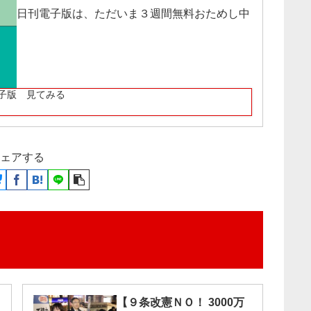
日刊電子版は、ただいま３週間無料おためし中
子版 見てみる
ェアする
【９条改憲ＮＯ！ 3000万