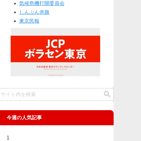
気候危機打開委員会
しんぶん赤旗
東京民報
今週の人気記事