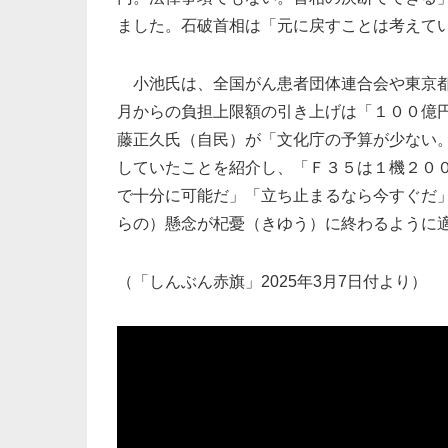
ました。石破首相は「元に戻すことは考えて
小池氏は、全国がん患者団体連合会や東京都
月からの負担上限額の引き上げは「１００億
藤正久氏（自民）が「文化庁の予算が少ない
していたことを紹介し、「Ｆ３５は１機２０
で十分に可能だ」「立ち止まるなら今すぐだ
らの）懸念が杞憂（きゆう）に終わるように
（「しんぶん赤旗」2025年3月7日付より）