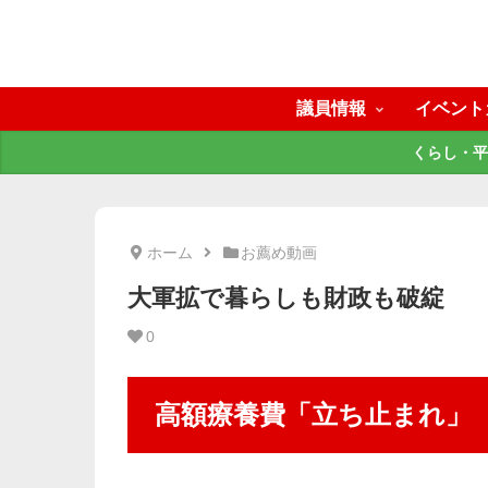
議員情報
イベント
くらし・平
ホーム
お薦め動画
大軍拡で暮らしも財政も破綻
0
高額療養費「立ち止まれ」