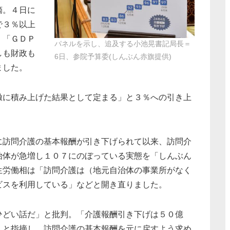
摘。４日に
で３％以上
、「ＧＤＰ
パネルを示し、追及する小池晃書記局長＝
しも財政も
6日、参院予算委(しんぶん赤旗提供)
ました。
に積み上げた結果として定まる」と３％への引き上
訪問介護の基本報酬が引き下げられて以来、訪問介
治体が急増し１０７にのぼっている実態を「しんぶん
生労働相は「訪問介護は（地元自治体の事業所がなく
ビスを利用している」などと開き直りました。
どい話だ」と批判。「介護報酬引き下げは５０億
」と指摘し、訪問介護の基本報酬を元に戻すよう求め