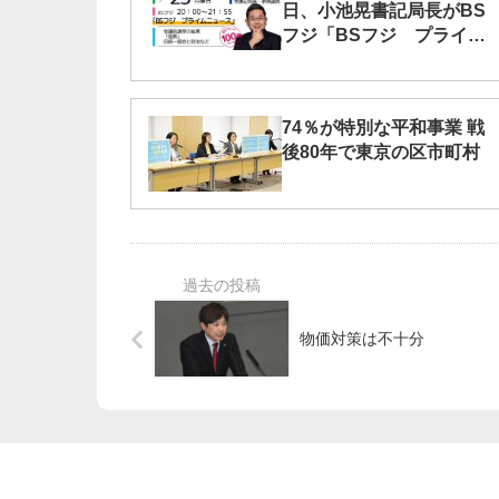
日、小池晃書記局長がBS
フジ「BSフジ プライム
ニュース」に出席します
74％が特別な平和事業 戦
後80年で東京の区市町村
物価対策は不十分