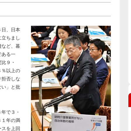
６日、日本
に立ちまし
費など、暮
である一
度比９・
３％以上の
り拒否しな
ない」と批
３年で３・
３１年の満
ースを上回