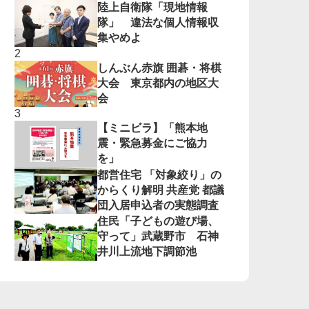
陸上自衛隊「現地情報
隊」 違法な個人情報収
集やめよ
しんぶん赤旗 囲碁・将棋
大会 東京都内の地区大
会
【ミニビラ】「熊本地
震・緊急募金にご協力
を」
都営住宅 「対象絞り」の
からくり解明 共産党 都議
団入居申込者の実態調査
住民「子どもの遊び場、
守って」武蔵野市 石神
井川上流地下調節池