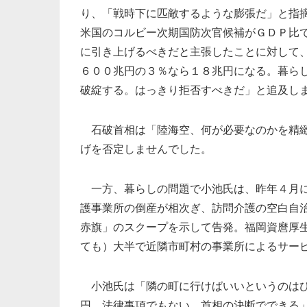
り、「戦時下に匹敵するような膨張だ」と指
米国のコルビー次期国防次官候補がＧＤＰ比
に引き上げるべきだと主張したことに対して
６００兆円の３％なら１８兆円になる。暮ら
破綻する。はっきり拒否すべきだ」と追及し
石破首相は「陸海空、何が必要なのかを精緻
げを否定しませんでした。
一方、暮らしの問題で小池氏は、昨年４月に
護事業所の倒産が相次ぎ、訪問介護の空白自
赤旗」のスクープを示して告発。福岡資麿厚
ても）大半で近隣市町村の事業所によるサー
小池氏は「隣の町に行けばいいというのはひ
円。法律事項でもない。首相の決断でできる