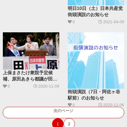
明日10日（土）日本共産党
街頭演説のお知らせ
0
2021-04-09
上保まさたけ衆院予定候
補、原田あきら都議が田村
副委員長とともに訴え
0
2020-11-09
街頭演説（7日・阿佐ヶ谷
駅前）のお知らせ
0
2020-11-06
次のページ
1
2