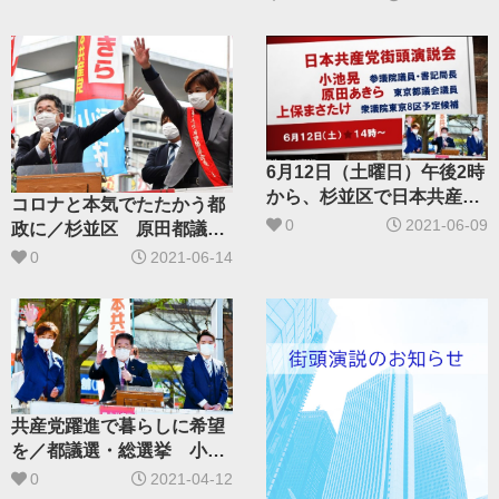
6月12日（土曜日）午後2時
から、杉並区で日本共産党
コロナと本気でたたかう都
オンライン演説
0
2021-06-09
政に／杉並区 原田都議再
選を小池書記局長訴え
0
2021-06-14
共産党躍進で暮らしに希望
を／都議選・総選挙 小池
氏が訴え
0
2021-04-12