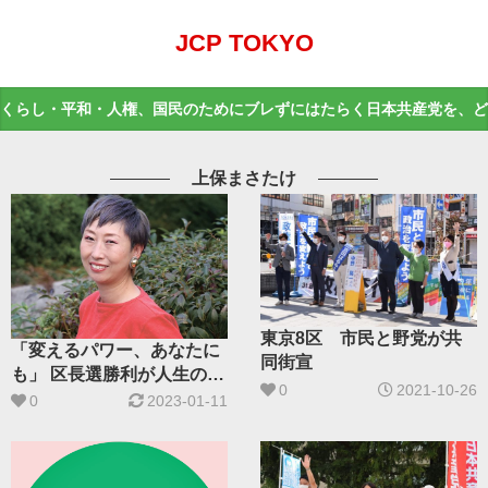
JCP TOKYO
くらし・平和・人権、国民のためにブレずにはたらく日本共産党を、ど
上保まさたけ
東京8区 市民と野党が共
「変えるパワー、あなたに
同街宣
も」 区長選勝利が人生の転
0
2021-10-26
機
0
2023-01-11