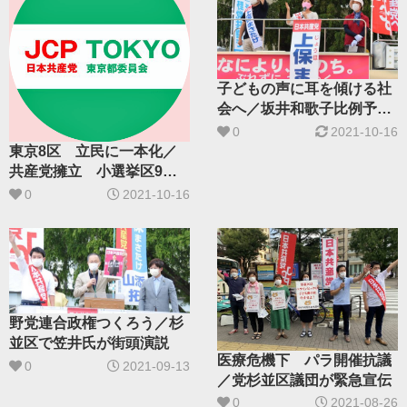
子どもの声に耳を傾ける社
会へ／坂井和歌子比例予定
候補、都内で訴え
0
2021-10-16
東京8区 立民に一本化／
共産党擁立 小選挙区9人
に
0
2021-10-16
野党連合政権つくろう／杉
並区で笠井氏が街頭演説
医療危機下 パラ開催抗議
0
2021-09-13
／党杉並区議団が緊急宣伝
0
2021-08-26