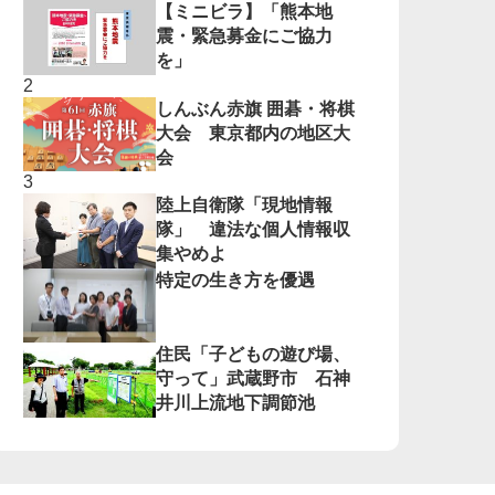
【ミニビラ】「熊本地
震・緊急募金にご協力
を」
しんぶん赤旗 囲碁・将棋
大会 東京都内の地区大
会
陸上自衛隊「現地情報
隊」 違法な個人情報収
集やめよ
特定の生き方を優遇
住民「子どもの遊び場、
守って」武蔵野市 石神
井川上流地下調節池