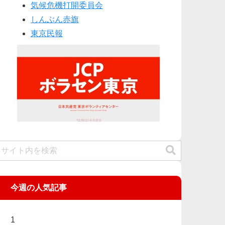
気候危機打開委員会
しんぶん赤旗
東京民報
今週の人気記事