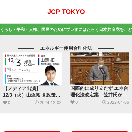
JCP TOKYO
くらし・平和・人権、国民のためにブレずにはたらく日本共産党を、ど
エネルギー使用合理化法
国際的に成り立たず エネ合
【メディア出演】
理化法改定案 笠井氏が批
12/3（火）山添拓 党政策委
判
員長がプライムニュースに
0
2022-04-06
0
2024-12-03
出演します