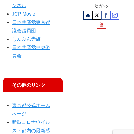
な
ジ
Ｐ
ンネル
らから
人
）
サ
JCP Movie
に
ポ
日本共産党東京都
届
ー
け
議会議員団
タ
き
ー
しんぶん赤旗
れ!
ま
日本共産党中央委
!
つ
員会
り
開
く
その他のリンク
東京都公式ホーム
ページ
新型コロナウイル
ス・都内の最新感