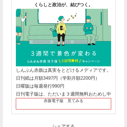
くらしと政治が、結びつく。
しんぶん赤旗は真実をとどけるメディアです。
日刊紙は月額3497円（学割月額2200円）
日曜版は毎週発行990円
日刊電子版は、ただいま３週間無料おためし中
赤旗電子版 見てみる
シェアする