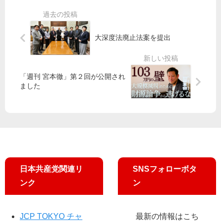
浪
り
亮
出
曲
】”
衆
許
師
ち
院
さ
ょ
大深度法廃止法案を提出
議
れ
国
っ
員
ぬ
本
と”
／
武
を
持
「週刊 宮本徹」第２回が公開され
春
集
続
ました
さ
め
化
ん
て
給
（
政
付
11/
治
金
2
変
未
午
え
給
前
よ
付
・
う
日本共産党関連リ
SNSフォローボタ
29
野
／
ンク
ン
万
外
初
余
ス
の
必
テ
Ｊ
要
JCP TOKYO チャ
最新の情報はこち
ー
Ｃ