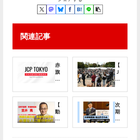
関連記事
赤
【
旗
Ｊ
ま
Ｃ
つ
Ｐ
り
サ
出
ポ
【
次
演
ー
動
期
者
タ
画
戦
紹
ー
】
闘
介
ま
笠
機
：
つ
井
輸