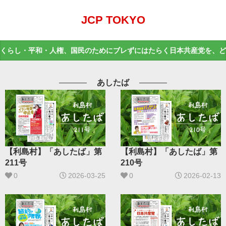
JCP TOKYO
くらし・平和・人権、国民のためにブレずにはたらく日本共産党を、ど
あしたば
【利島村】「あしたば」第
【利島村】「あしたば」第
211号
210号
0
2026-03-25
0
2026-02-13