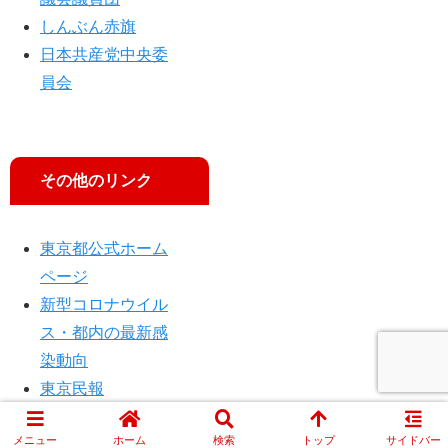
しんぶん赤旗
日本共産党中央委
員会
その他のリンク
東京都公式ホーム
ページ
新型コロナウイル
ス・都内の最新感
染動向
東京民報
メニュー
ホーム
検索
トップ
サイドバー
© 2014 JCP TOKYO.