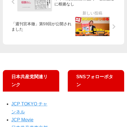
だ
値
当
に根拠なし
す
下
選
げ
者
を
の
「週刊宮本徹」第59回が公開され
横
ました
顔
日本共産党関連リ
SNSフォローボタ
ンク
ン
JCP TOKYO チャ
ンネル
JCP Movie