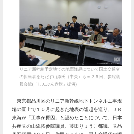
リニア新幹線予定地での地面隆起について国土交通省
の担当者をただす山添氏（中央）ら＝２６日、参院議
員会館(「しんぶん赤旗」提供)
東京都品川区のリニア新幹線地下トンネル工事現
場の直上で１０月に起きた地表の隆起を巡り、ＪＲ
東海が「工事が原因」と認めたことについて、日本
共産党の山添拓参院議員、藤田りょうこ都議、党品