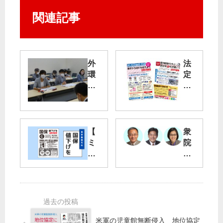
関連記事
外
法
環
定
道
２
陥
号
没
ビ
ラ
東
が
【
衆
日
で
ミ
院
本
き
ニ
選
高
ま
ビ
東
速
し
ラ
京
に
た
】
ブ
対
国
ロ
応
保
ッ
た
ク
米軍の児童館無断侵入 地位協定