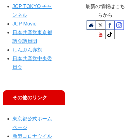
保
JCP TOKYO チャ
最新の情報はこち
健
ンネル
らから
所
JCP Movie
を
日本共産党東京都
議会議員団
しんぶん赤旗
日本共産党中央委
員会
その他のリンク
東京都公式ホーム
ページ
新型コロナウイル