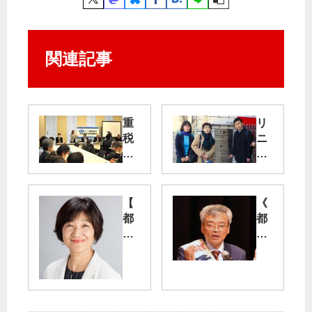
関連記事
重
リ
税
ニ
反
ア
対
工
全
区
国
地
【
《
統
上
都
都
一
で
議
議
行
気
補
候
動
泡
選
補
湧
（
の
国
出
北
訴
会
多
え