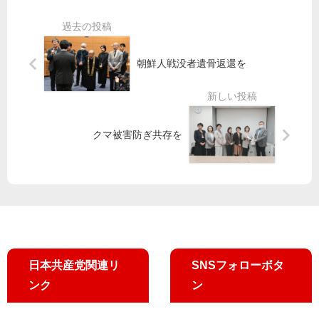
内
摩
紹
集
３
介
会
区
》
で
）
そ
朝鮮人戦没者遺骨返還を
吉
】
ね
良
田
は
氏
中
じ
あ
と
め
クマ被害防ぎ共存を
い
も
都
さ
子
議
つ
候
（
補
北
が
区
決
・
意
定
／
数
医
３
日本共産党関連リ
SNSフォローボタ
療
）
ンク
ン
拡
充